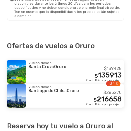
disponibles durante los últimos 20 días para los periodos
especificados y no deben considerarse el precio final ofrecido.
Ten en cuenta que la disponibilidad y los precios están sujetos
a cambios.
Ofertas de vuelos a Oruro
Vuelos desde
Santa Cruz
a
Oruro
$
139428
135913
$
Precio Prime por pasajero
-24 %
Vuelos desde
Santiago de Chile
a
Oruro
$
285270
216658
$
Precio Prime por pasajero
Reserva hoy tu vuelo a Oruro al