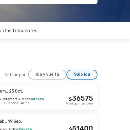
untas frecuentes
Filtrar por
Ida y vuelta
Solo ida
om., 25 Oct.
., 17 Oct.
36575
$
Jetsmart Airlines
Directo
La Serena
- Arica
irecto
Precio por pasajero
54693
$
irecto
Precio por pasajero
áb., 19 Sep.
51400
$
Sky Airline
Directo