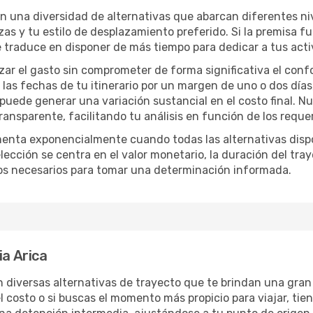
on una diversidad de alternativas que abarcan diferentes ni
zas y tu estilo de desplazamiento preferido. Si la premisa f
e traduce en disponer de más tiempo para dedicar a tus act
izar el gasto sin comprometer de forma significativa el conf
las fechas de tu itinerario por un margen de uno o dos días
 puede generar una variación sustancial en el costo final. 
nsparente, facilitando tu análisis en función de los requer
menta exponencialmente cuando todas las alternativas disp
lección se centra en el valor monetario, la duración del tra
os necesarios para tomar una determinación informada.
ia Arica
n diversas alternativas de trayecto que te brindan una gran li
el costo o si buscas el momento más propicio para viajar, tien