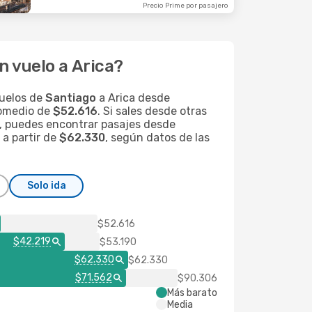
Precio Prime por pasajero
n vuelo a Arica?
uelos de
Santiago
a Arica desde
romedio de
$52.616
. Si sales desde otras
, puedes encontrar pasajes desde
a partir de
$62.330
, según datos de las
Solo ida
$52.616
$42.219
$53.190
$62.330
$62.330
$71.562
$90.306
Más barato
Media