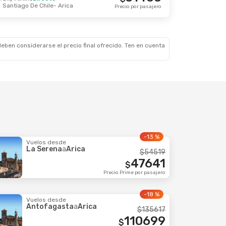
Santiago De Chile
- Arica
, 20 Sep.
Precio por pasajero
irecto
102384
$
irecto
Precio por pasajero
eben considerarse el precio final ofrecido. Ten en cuenta
-13 %
Vuelos desde
La Serena
a
Arica
$
54519
47641
$
Precio Prime por pasajero
-18 %
Vuelos desde
Antofagasta
a
Arica
$
135617
110699
$