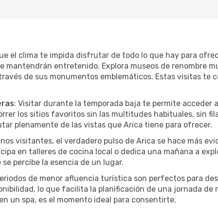
que el clima te impida disfrutar de todo lo que hay para ofre
te mantendrán entretenido. Explora museos de renombre mu
a través de sus monumentos emblemáticos. Estas visitas te 
eras
: Visitar durante la temporada baja te permite acceder 
rer los sitios favoritos sin las multitudes habituales, sin fi
utar plenamente de las vistas que Arica tiene para ofrecer.
nos visitantes, el verdadero pulso de Arica se hace más evi
ticipa en talleres de cocina local o dedica una mañana a exp
se percibe la esencia de un lugar.
periodos de menor afluencia turística son perfectos para des
ibilidad, lo que facilita la planificación de una jornada de
en un spa, es el momento ideal para consentirte.