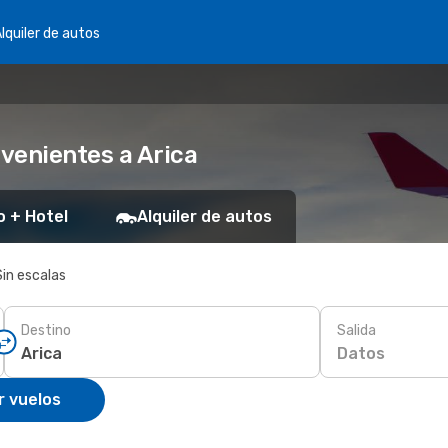
lquiler de autos
venientes a Arica
o + Hotel
Alquiler de autos
Sin escalas
Destino
Salida
Datos
r vuelos