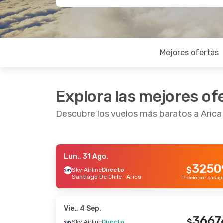
Mejores ofertas
Explora las mejores of
Descubre los vuelos más baratos a Arica
Lun., 31 Ago.
Lun., 5 Oct.
- Sáb., 10 Oct.
Lun., 2
3250
$
Sky Airline
Directo
Santiago De Chile
- Arica
Jetsmart Airlines
Directo
Jetsma
Precio por pasaj
La Serena
- Arica
La Se
48386
$
Jetsmart Airlines
Directo
Jetsma
Arica
- La Serena
Arica
-
Precio por pasajero
Vie., 4 Sep.
3667
$
Sky Airline
Directo