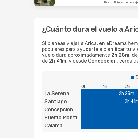
Precio Prime por pasaj
¿Cuánto dura el vuelo a Ari
Si planeas viajar a Arica, en eDreams he
populares para ayudarte a planificar tu v
vuelo dura aproximadamente
2h 28m
; d
de
2h 41m
; y desde
Concepcion
, cerca 
D
0h
1h
2h
La Serena
2h 28m
Santiago
2h 41
Concepcion
Puerto Montt
Calama