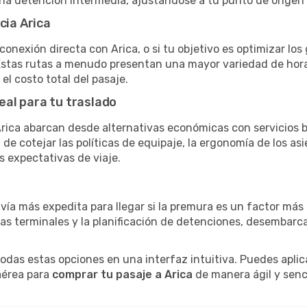
una detención intermedia, ajustándose a tu punto de origen
cia Arica
conexión directa con Arica, o si tu objetivo es optimizar lo
stas rutas a menudo presentan una mayor variedad de horario
el costo total del pasaje.
eal para tu traslado
ica abarcan desde alternativas económicas con servicios b
e cotejar las políticas de equipaje, la ergonomía de los asie
s expectativas de viaje.
 vía más expedita para llegar si la premura es un factor má
ras terminales y la planificación de detenciones, desembarc
as estas opciones en una interfaz intuitiva. Puedes aplicar
 aérea para
comprar tu pasaje a Arica
de manera ágil y senci