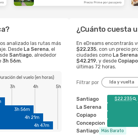
ero
Precio Prime por pasajero
ca?
¿Cuánto cuesta u
mos analizado las rutas más
En eDreams encontrarás v
iaje. Desde
La Serena
, el
$22.235
, con un precio p
esde
Santiago
, alrededor
ciudades como
La Serena
de
3h 56m
.
$42.219
, y desde
Copiapo
últimas 72 horas.
uración del vuelo (en horas)
Filtrar por
Ida y vuelta
3h
4h
5h
Santiago
$22.235
m
La Serena
3h 56m
Copiapo
4h 21m
Concepcion
4h 47m
Santiago
Más Barato