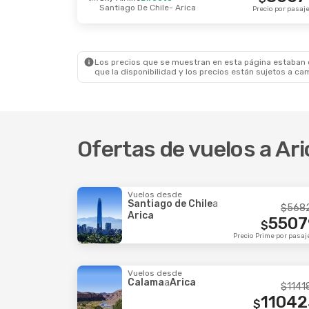
Santiago De Chile
- Arica
Vie., 4 Sep.
- Lun., 7 Sep.
Jue., 29
Precio por pasaj
Sky Airline
Directo
Sky Air
Santiago De Chile
- Arica
Santia
66668
$
Sky Airline
Directo
Sky Air
Arica
- Santiago De Chile
Arica
-
Precio por pasajero
Los precios que se muestran en esta página estaban di
que la disponibilidad y los precios están sujetos a ca
Ofertas de vuelos a Ari
Vuelos desde
Santiago de Chile
a
$
568
Arica
5507
$
Precio Prime por pasaj
Vuelos desde
Calama
a
Arica
$
1141
11042
$