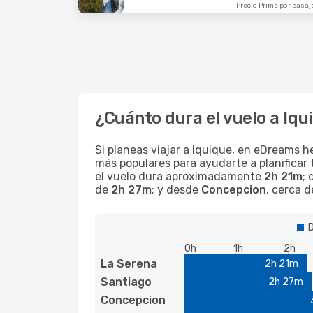
Precio Prime por pasaj
¿Cuánto dura el vuelo a Iqu
Si planeas viajar a Iquique, en eDreams h
más populares para ayudarte a planificar 
el vuelo dura aproximadamente
2h 21m
;
de
2h 27m
; y desde
Concepcion
, cerca 
D
0h
1h
2h
La Serena
2h 21m
Santiago
2h 27m
Concepcion