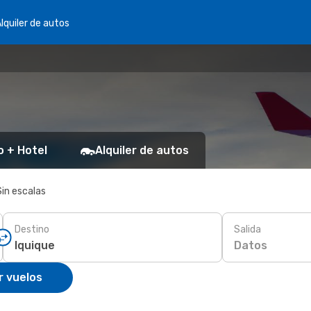
lquiler de autos
o + Hotel
Alquiler de autos
Sin escalas
Destino
Salida
Datos
r vuelos