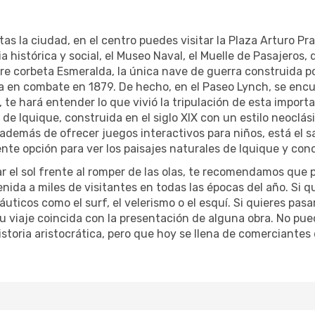
tas la ciudad, en el centro puedes visitar la Plaza Arturo Pr
a histórica y social, el Museo Naval, el Muelle de Pasajeros
bre corbeta Esmeralda, la única nave de guerra construida p
en combate en 1879. De hecho, en el Paseo Lynch, se encu
, te hará entender lo que vivió la tripulación de esta importa
de Iquique, construida en el siglo XIX con un estilo neoclás
demás de ofrecer juegos interactivos para niños, está el sa
nte opción para ver los paisajes naturales de Iquique y cono
r el sol frente al romper de las olas, te recomendamos que 
ida a miles de visitantes en todas las épocas del año. Si q
uticos como el surf, el velerismo o el esquí. Si quieres pasa
 tu viaje coincida con la presentación de alguna obra. No pu
storia aristocrática, pero que hoy se llena de comerciante