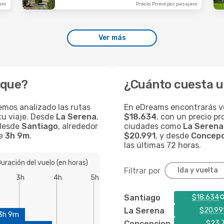
ero
Precio Prime por pasajero
Ver más
ique?
¿Cuánto cuesta u
emos analizado las rutas
En eDreams encontrarás v
tu viaje. Desde
La Serena
,
$18.634
, con un precio p
 desde
Santiago
, alrededor
ciudades como
La Serena
de
3h 9m
.
$20.991
, y desde
Concepc
las últimas 72 horas.
uración del vuelo (en horas)
Filtrar por
Ida y vuelta
3h
4h
5h
Santiago
$18.634
La Serena
$20.99
3h 9m
Concepcion
$23.