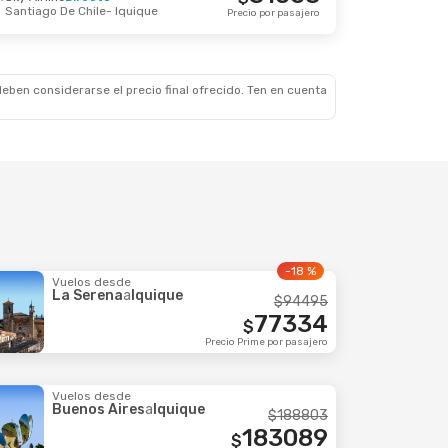
Santiago De Chile
- Iquique
8 Sep.
Precio por pasajero
Iquique
53016
$
e Chile
Precio por pasajero
eben considerarse el precio final ofrecido. Ten en cuenta
-18 %
Vuelos desde
La Serena
a
Iquique
$
94495
77334
$
Precio Prime por pasajero
Vuelos desde
Buenos Aires
a
Iquique
$
188803
183089
$