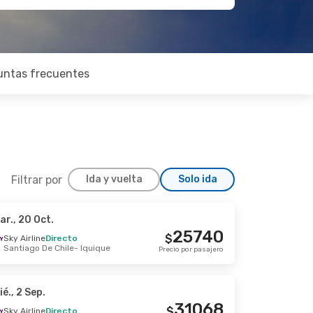
untas frecuentes
Filtrar por
Ida y vuelta
Solo ida
ar., 20 Oct.
, 1 Sep.
25740
$
Sky Airline
Directo
Santiago De Chile
- Iquique
recto
Precio por pasajero
49438
$
recto
Precio por pasajero
ié., 2 Sep.
31068
$
Sky Airline
Directo