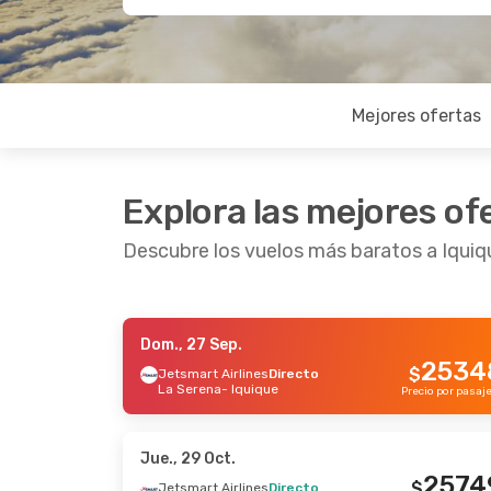
Mejores ofertas
Explora las mejores of
Descubre los vuelos más baratos a Iquiq
Dom., 27 Sep.
Dom., 27 Sep.
- Dom., 27 Sep.
Dom., 27
2534
$
Jetsmart Airlines
Directo
La Serena
- Iquique
Jetsmart Airlines
Directo
Jetsmar
Precio por pasaj
La Serena
- Iquique
La Ser
43823
$
Jetsmart Airlines
Directo
Jetsmar
Iquique
- La Serena
Iquiqu
Precio por pasajero
Jue., 29 Oct.
2574
$
Jetsmart Airlines
Directo