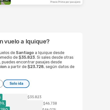
Precio Prime por pasajero
n vuelo a Iquique?
uelos de
Santiago
a Iquique desde
romedio de
$35.823
. Si sales desde otras
, puedes encontrar pasajes desde
ion
a partir de
$23.728
, según datos de
Solo ida
$35.823
1
$46.738
728
$46.075