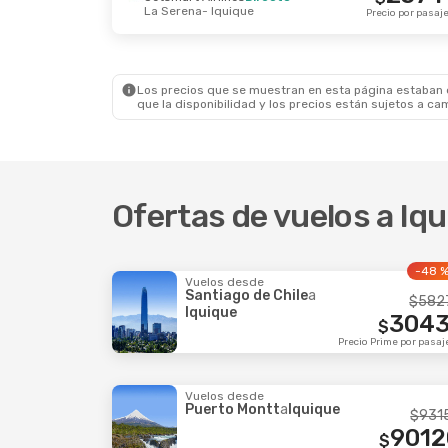
La Serena
- Iquique
Vie., 30 Oct.
- Mar., 3 Nov.
Mié., 14 
Precio por pasaj
Sky Airline
Directo
Jetsmar
Santiago De Chile
- Iquique
Santiag
52101
$
Sky Airline
Directo
Jetsmar
Iquique
- Santiago De Chile
Iquiqu
Precio por pasajero
Los precios que se muestran en esta página estaban di
que la disponibilidad y los precios están sujetos a ca
Ofertas de vuelos a Iq
-48 
Vuelos desde
Santiago de Chile
a
$
582
Iquique
3043
$
Precio Prime por pasaj
Vuelos desde
Puerto Montt
a
Iquique
$
931
9012
$