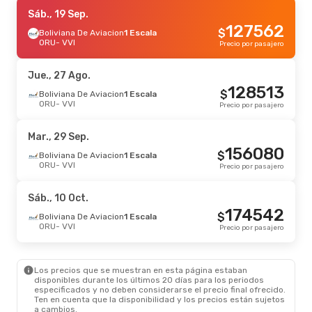
Sáb., 19 Sep.
Sáb., 19 Sep.
- Mié., 23 Sep.
127562
$
Boliviana De Aviacion
Boliviana De Aviacion
1 Escala
1 Escala
ORU
ORU
- VVI
- VVI
Precio por pasajero
232880
$
Boliviana De Aviacion
1 Escala
VVI
- ORU
Precio por pasajero
Jue., 27 Ago.
128513
$
Dom., 27 Sep.
Boliviana De Aviacion
- Mié., 30 Sep.
1 Escala
ORU
- VVI
Precio por pasajero
Boliviana De Aviacion
1 Escala
ORU
- VVI
233997
$
Boliviana De Aviacion
1 Escala
Mar., 29 Sep.
VVI
- ORU
Precio por pasajero
156080
$
Boliviana De Aviacion
1 Escala
ORU
- VVI
Precio por pasajero
Sáb., 5 Sep.
- Lun., 14 Sep.
Boliviana De Aviacion
1 Escala
Sáb., 10 Oct.
ORU
- VVI
234264
174542
$
Boliviana De Aviacion
1 Escala
$
Boliviana De Aviacion
1 Escala
VVI
- ORU
Precio por pasajero
ORU
- VVI
Precio por pasajero
Sáb., 29 Ago.
- Lun., 31 Ago.
Los precios que se muestran en esta página estaban
Boliviana De Aviacion
1 Escala
disponibles durante los últimos 20 días para los periodos
ORU
- VVI
257613
especificados y no deben considerarse el precio final ofrecido.
$
Boliviana De Aviacion
1 Escala
Ten en cuenta que la disponibilidad y los precios están sujetos
VVI
- ORU
Precio por pasajero
a cambios.