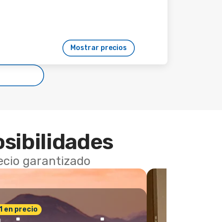
Mostrar precios
osibilidades
recio garantizado
 1 en precio