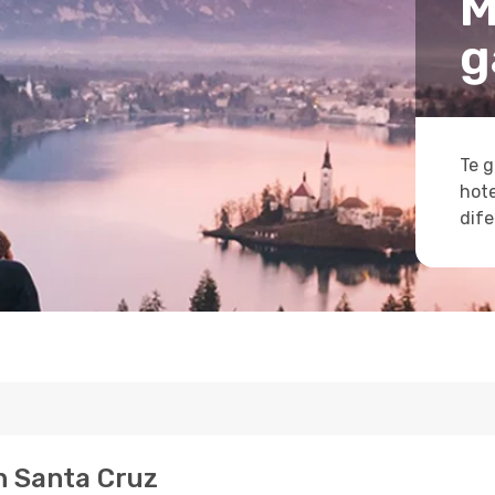
M
g
Te g
hote
dife
n Santa Cruz