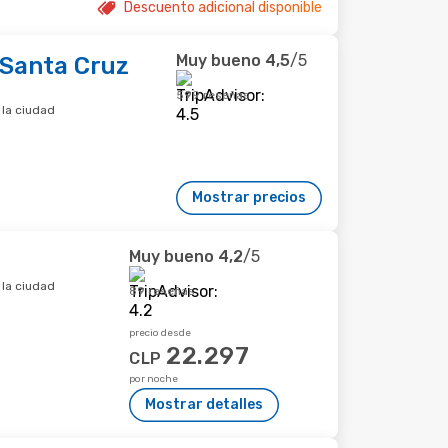
Descuento adicional disponible
Muy bueno
4,5
/5
Santa Cruz
599 reseñas
 la ciudad
Mostrar precios
Muy bueno
4,2
/5
 la ciudad
89 reseñas
precio desde
22.297
CLP
por noche
Mostrar detalles