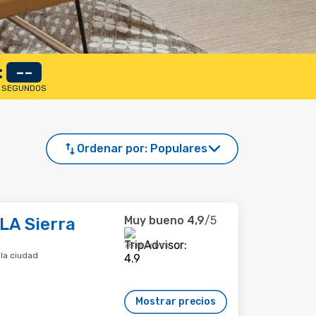
:
--
SEGUNDOS
Ordenar por:
Populares
Muy bueno
4,9
/5
 LA Sierra
78 reseñas
 la ciudad
Mostrar precios