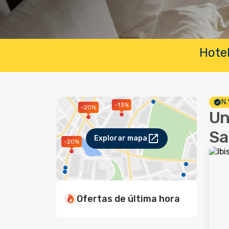
Hotel
N.
-13%
-20%
Un
Sa
Explorar mapa
-20%
Ofertas de última hora