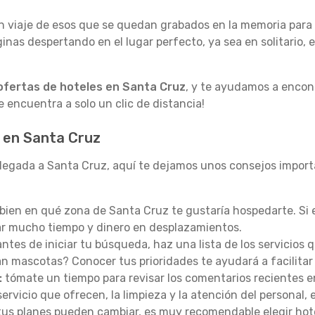
 viaje de esos que se quedan grabados en la memoria para s
aginas despertando en el lugar perfecto, ya sea en solitario,
ofertas de hoteles en Santa Cruz
, y te ayudamos a encon
e encuentra a solo un clic de distancia!
l en Santa Cruz
 llegada a Santa Cruz, aquí te dejamos unos consejos impor
bien en qué zona de Santa Cruz te gustaría hospedarte. Si 
ar mucho tiempo y dinero en desplazamientos.
ntes de iniciar tu búsqueda, haz una lista de los servicios 
 mascotas? Conocer tus prioridades te ayudará a facilitar l
:
tómate un tiempo para revisar los comentarios recientes en
rvicio que ofrecen, la limpieza y la atención del personal,
tus planes pueden cambiar, es muy recomendable elegir hot