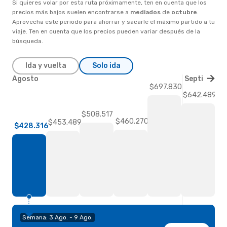
Si quieres volar por esta ruta próximamente, ten en cuenta que los
precios más bajos suelen encontrarse a
mediados
de
octubre
.
Aprovecha este periodo para ahorrar y sacarle el máximo partido a tu
viaje. Ten en cuenta que los precios pueden variar después de la
búsqueda.
Ida y vuelta
Solo ida
Agosto
Septiembre
$697.830
$642.489
$508.517
$460.270
$453.489
$428.316
Semana: 3 Ago. - 9 Ago.