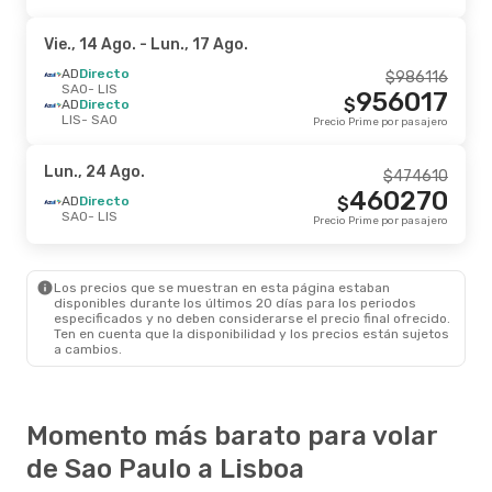
Vie., 14 Ago.
- Lun., 17 Ago.
AD
Directo
$
986116
SAO
- LIS
956017
$
AD
Directo
LIS
- SAO
Precio Prime por pasajero
Lun., 24 Ago.
$
474610
460270
AD
Directo
$
SAO
- LIS
Precio Prime por pasajero
Los precios que se muestran en esta página estaban
disponibles durante los últimos 20 días para los periodos
especificados y no deben considerarse el precio final ofrecido.
Ten en cuenta que la disponibilidad y los precios están sujetos
a cambios.
Momento más barato para volar
de Sao Paulo a Lisboa