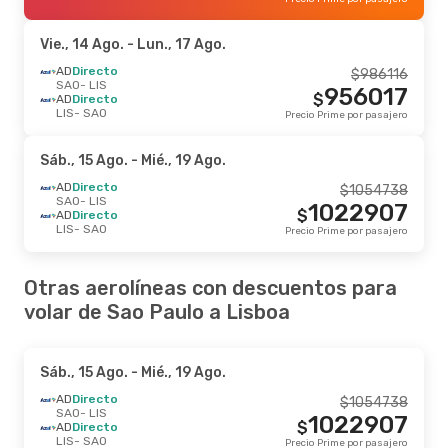
Vie., 14 Ago.
- Lun., 17 Ago.
AD
Directo
$
986116
SAO
- LIS
956017
$
AD
Directo
LIS
- SAO
Precio Prime por pasajero
Sáb., 15 Ago.
- Mié., 19 Ago.
AD
Directo
$
1054738
SAO
- LIS
1022907
$
AD
Directo
LIS
- SAO
Precio Prime por pasajero
Otras aerolíneas con descuentos para
volar de Sao Paulo a Lisboa
Sáb., 15 Ago.
- Mié., 19 Ago.
AD
Directo
$
1054738
SAO
- LIS
1022907
$
AD
Directo
LIS
- SAO
Precio Prime por pasajero