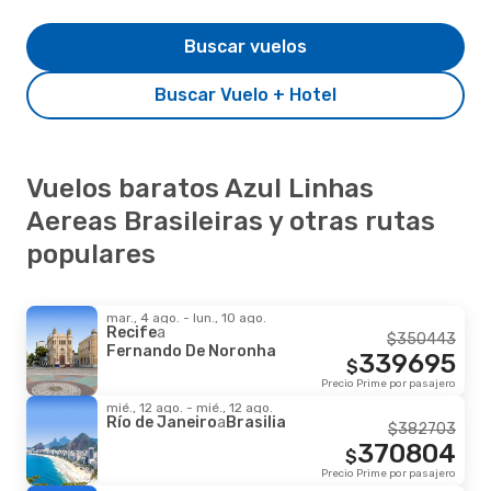
Buscar vuelos
Buscar Vuelo + Hotel
Vuelos baratos Azul Linhas
Aereas Brasileiras y otras rutas
populares
mar., 4 ago. - lun., 10 ago.
Recife
a
$
350443
Fernando De Noronha
339695
$
Precio Prime por pasajero
mié., 12 ago. - mié., 12 ago.
Río de Janeiro
a
Brasilia
$
382703
370804
$
Precio Prime por pasajero