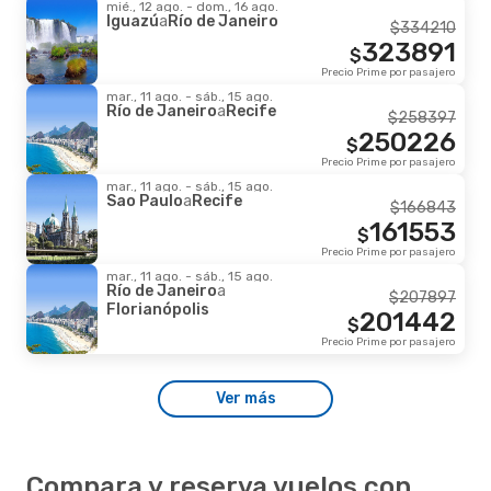
mié., 12 ago. - dom., 16 ago.
Iguazú
a
Río de Janeiro
$
334210
323891
$
Precio Prime por pasajero
mar., 11 ago. - sáb., 15 ago.
Río de Janeiro
a
Recife
$
258397
250226
$
Precio Prime por pasajero
mar., 11 ago. - sáb., 15 ago.
Sao Paulo
a
Recife
$
166843
161553
$
Precio Prime por pasajero
mar., 11 ago. - sáb., 15 ago.
Río de Janeiro
a
$
207897
Florianópolis
201442
$
Precio Prime por pasajero
Ver más
Compara y reserva vuelos con