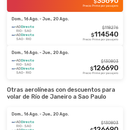
35690
$
Precio Prime por pasajero
Dom., 16 Ago.
- Jue., 20 Ago.
AD
Directo
$
118276
RIO
- SAO
114540
$
AD
Directo
SAO
- RIO
Precio Prime por pasajero
Dom., 16 Ago.
- Jue., 20 Ago.
AD
Directo
$
130803
RIO
- SAO
126690
$
AD
Directo
SAO
- RIO
Precio Prime por pasajero
Otras aerolíneas con descuentos para
volar de Río de Janeiro a Sao Paulo
Dom., 16 Ago.
- Jue., 20 Ago.
AD
Directo
$
130803
RIO
- SAO
126690
AD
Directo