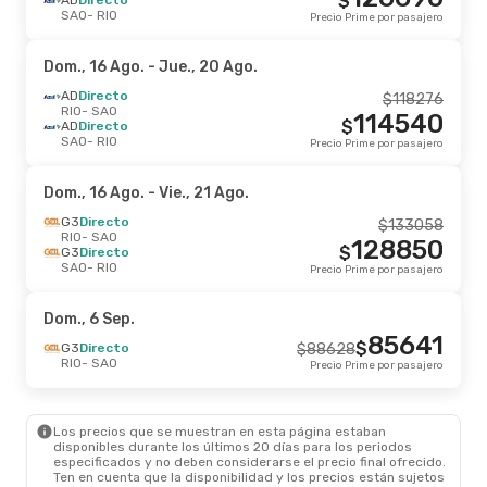
$
SAO
- RIO
Precio Prime por pasajero
Dom., 16 Ago.
- Jue., 20 Ago.
AD
Directo
$
118276
RIO
- SAO
114540
$
AD
Directo
SAO
- RIO
Precio Prime por pasajero
Dom., 16 Ago.
- Vie., 21 Ago.
G3
Directo
$
133058
RIO
- SAO
128850
$
G3
Directo
SAO
- RIO
Precio Prime por pasajero
Dom., 6 Sep.
85641
$
G3
Directo
$
88628
RIO
- SAO
Precio Prime por pasajero
Los precios que se muestran en esta página estaban
disponibles durante los últimos 20 días para los periodos
especificados y no deben considerarse el precio final ofrecido.
Ten en cuenta que la disponibilidad y los precios están sujetos