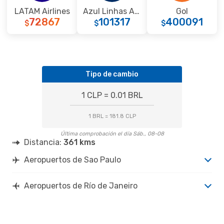
LATAM Airlines
Azul Linhas Aereas Brasileiras
Gol
72867
101317
400091
$
$
$
Tipo de cambio
1 CLP = 0.01 BRL
1 BRL = 181.8 CLP
Última comprobación el día Sáb., 08-08
Distancia:
361 kms
Aeropuertos de Sao Paulo
Aeropuertos de Río de Janeiro