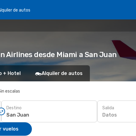
lquiler de autos
n Airlines desde Miami a San Juan
o + Hotel
Alquiler de autos
Sin escalas
Destino
Salida
Datos
r vuelos