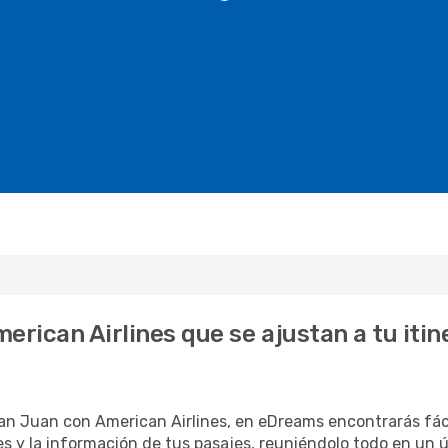
erican Airlines que se ajustan a tu iti
San Juan con American Airlines, en eDreams encontrarás fác
s y la información de tus pasajes, reuniéndolo todo en un ún