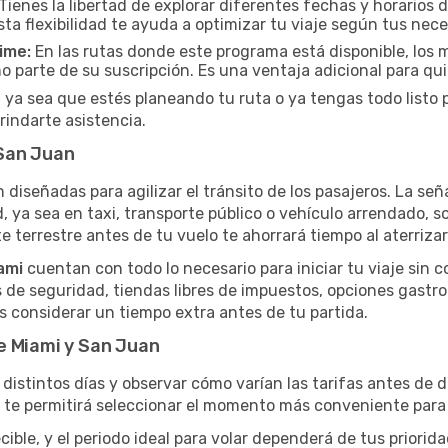
Tienes la libertad de explorar diferentes fechas y horarios 
Esta flexibilidad te ayuda a optimizar tu viaje según tus nec
ime:
En las rutas donde este programa está disponible, lo
 parte de su suscripción. Es una ventaja adicional para qu
 ya sea que estés planeando tu ruta o ya tengas todo listo pa
rindarte asistencia.
San Juan
n diseñadas para agilizar el tránsito de los pasajeros. La seña
d, ya sea en taxi, transporte público o vehículo arrendado, 
e terrestre antes de tu vuelo te ahorrará tiempo al aterrizar
ami
cuentan con todo lo necesario para iniciar tu viaje sin
s de seguridad, tiendas libres de impuestos, opciones gastr
os considerar un tiempo extra antes de tu partida.
e Miami y San Juan
distintos días y observar cómo varían las tarifas antes de d
a te permitirá seleccionar el momento más conveniente para 
ble, y el periodo ideal para volar dependerá de tus priorid