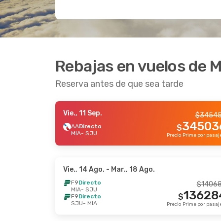
Rebajas en vuelos de 
Reserva antes de que sea tarde
Vie., 11 Sep.
$
3454
34503
AA
Directo
$
MIA
- SJU
Vie., 14 Ago.
- Mar., 18 Ago.
F9
Directo
$
1406
MIA
- SJU
13628
$
F9
Directo
SJU
- MIA