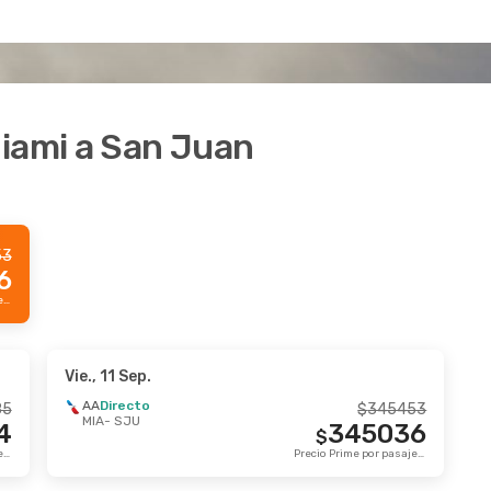
Miami a San Juan
53
6
Precio Prime por pasajero
Vie., 11 Sep.
AA
Directo
85
$
345453
MIA
- SJU
4
345036
$
Precio Prime por pasajero
Precio Prime por pasajero