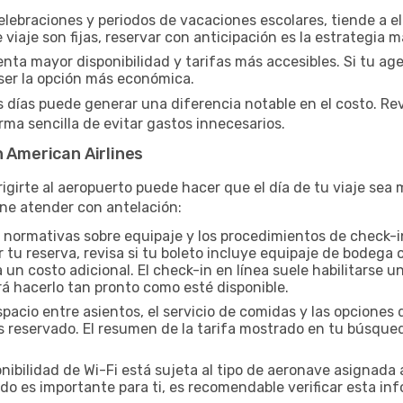
elebraciones y periodos de vacaciones escolares, tiende a el
 viaje son fijas, reservar con anticipación es la estrategia m
a mayor disponibilidad y tarifas más accesibles. Si tu agen
er la opción más económica.
s días puede generar una diferencia notable en el costo. Re
ma sencilla de evitar gastos innecesarios.
n American Airlines
igirte al aeropuerto puede hacer que el día de tu viaje se
ne atender con antelación:
 normativas sobre equipaje y los procedimientos de check-i
ar tu reserva, revisa si tu boleto incluye equipaje de bodeg
n costo adicional. El check-in en línea suele habilitarse un
rá hacerlo tan pronto como esté disponible.
spacio entre asientos, el servicio de comidas y las opcion
yas reservado. El resumen de la tarifa mostrado en tu búsqu
nibilidad de Wi-Fi está sujeta al tipo de aeronave asignada 
do es importante para ti, es recomendable verificar esta inf