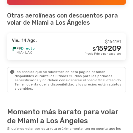
Otras aerolíneas con descuentos para
volar de Miami a Los Ángeles
Vie., 14 Ago.
$
164191
159209
F9
Directo
$
MIA
- LAX
Precio Prime por pasajero
Los precios que se muestran en esta página estaban
disponibles durante los últimos 20 días para los periodos
especificados y no deben considerarse el precio final ofrecido.
Ten en cuenta que la disponibilidad y los precios están sujetos
a cambios.
Momento más barato para volar
de Miami a Los Ángeles
Si quieres volar por esta ruta próximamente, ten en cuenta que los