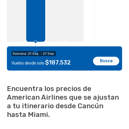
Semana: 21 Sep. - 27 Sep.
Busca
$187.532
Vuelos desde solo
Encuentra los precios de
American Airlines que se ajustan
a tu itinerario desde Cancún
hasta Miami.