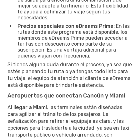
mejor se adapte a tu itinerario. Esta flexibilidad
te ayuda a optimizar tu viaje según tus
necesidades.
Precios especiales con eDreams Prime:
En las
rutas donde este programa está disponible, los
miembros de eDreams Prime pueden acceder a
tarifas con descuento como parte de su
suscripción. Es una ventaja adicional para
quienes viajan con frecuencia.
Si tienes alguna duda durante el proceso, ya sea que
estés planeando tu ruta o ya tengas todo listo para
tu viaje, el equipo de atención al cliente de eDreams
está disponible para brindarte asistencia.
Aeropuertos que conectan Cancún y Miami
Al
llegar a Miami
, las terminales están diseñadas
para agilizar el tránsito de los pasajeros. La
señalización para retirar el equipaje es clara, y las
opciones para trasladarte a la ciudad, ya sea en taxi,
transporte público o vehículo arrendado, son