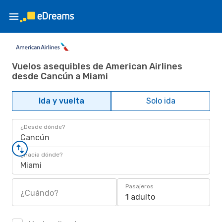
Vuelos asequibles de American Airlines
desde Cancún a Miami
Ida y vuelta
Solo ida
¿Desde dónde?
Cancún
¿Hacia dónde?
Miami
Pasajeros
¿Cuándo?
1 adulto