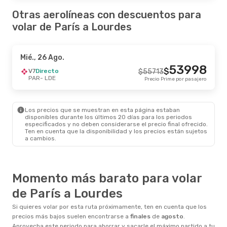
Otras aerolíneas con descuentos para
volar de París a Lourdes
Mié., 26 Ago.
53998
$
V7
Directo
$
55713
PAR
- LDE
Precio Prime por pasajero
Los precios que se muestran en esta página estaban
disponibles durante los últimos 20 días para los periodos
especificados y no deben considerarse el precio final ofrecido.
Ten en cuenta que la disponibilidad y los precios están sujetos
a cambios.
Momento más barato para volar
de París a Lourdes
Si quieres volar por esta ruta próximamente, ten en cuenta que los
precios más bajos suelen encontrarse a
finales
de
agosto
.
Aprovecha este periodo para ahorrar y sacarle el máximo partido a tu