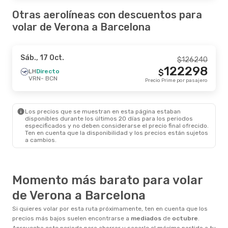
Otras aerolíneas con descuentos para
volar de Verona a Barcelona
Sáb., 17 Oct.
$
126240
122298
LH
Directo
$
VRN
- BCN
Precio Prime por pasajero
Los precios que se muestran en esta página estaban
disponibles durante los últimos 20 días para los periodos
especificados y no deben considerarse el precio final ofrecido.
Ten en cuenta que la disponibilidad y los precios están sujetos
a cambios.
Momento más barato para volar
de Verona a Barcelona
Si quieres volar por esta ruta próximamente, ten en cuenta que los
precios más bajos suelen encontrarse a
mediados
de
octubre
.
Aprovecha este periodo para ahorrar y sacarle el máximo partido a tu