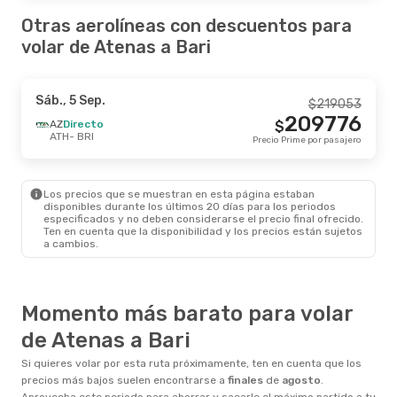
Otras aerolíneas con descuentos para
volar de Atenas a Bari
Sáb., 5 Sep.
$
219053
209776
AZ
Directo
$
ATH
- BRI
Precio Prime por pasajero
Los precios que se muestran en esta página estaban
disponibles durante los últimos 20 días para los periodos
especificados y no deben considerarse el precio final ofrecido.
Ten en cuenta que la disponibilidad y los precios están sujetos
a cambios.
Momento más barato para volar
de Atenas a Bari
Si quieres volar por esta ruta próximamente, ten en cuenta que los
precios más bajos suelen encontrarse a
finales
de
agosto
.
Aprovecha este periodo para ahorrar y sacarle el máximo partido a tu