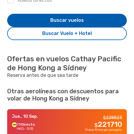
Vuelos directos
Buscar vuelos
Buscar Vuelo + Hotel
Ofertas en vuelos Cathay Pacific
de Hong Kong a Sídney
Reserva antes de que sea tarde
Otras aerolíneas con descuentos para
volar de Hong Kong a Sídney
Jue., 10 Sep.
$
228823
221710
TR
Directo
$
HKG
- SYD
Precio Prime por pasajero