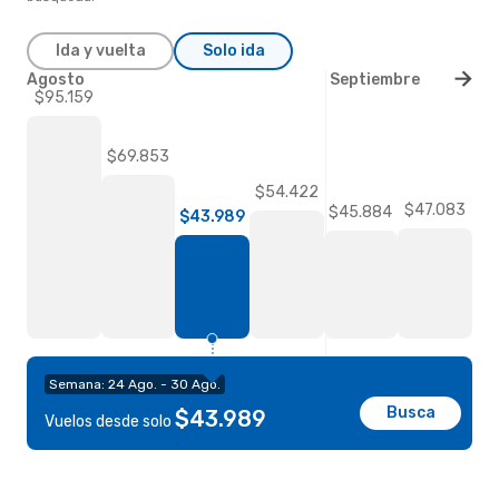
Ida y vuelta
Solo ida
Agosto
Septiembre
$95.159
$69.853
$54.422
$47.083
$45.884
$43.989
Semana: 24 Ago. - 30 Ago.
Busca
$43.989
Vuelos desde solo