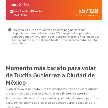
Sáb., 19 Sep.
Lun., 21 Sep.
- Mié., 23 Sep.
57128
$
VivaAerobus
VivaAerobus
Directo
Directo
TGZ
TGZ
- MEX
- MEX
Precio por pasajero
86985
$
VivaAerobus
Directo
MEX
- TGZ
Precio por pasajero
Los precios que se muestran en esta página estaban
Dom., 25 Oct.
- Dom., 1 Nov.
disponibles durante los últimos 20 días para los periodos
especificados y no deben considerarse el precio final ofrecido.
VivaAerobus
Directo
Ten en cuenta que la disponibilidad y los precios están sujetos
TGZ
- MEX
a cambios.
142910
$
VivaAerobus
Directo
MEX
- TGZ
Precio por pasajero
Momento más barato para volar
de Tuxtla Gutierrez a Ciudad de
México
Si quieres volar por esta ruta próximamente, ten en cuenta que los
precios más bajos suelen encontrarse a
finales
de
agosto
.
Aprovecha este periodo para ahorrar y sacarle el máximo partido a tu
viaje. Ten en cuenta que los precios pueden variar después de la
búsqueda.