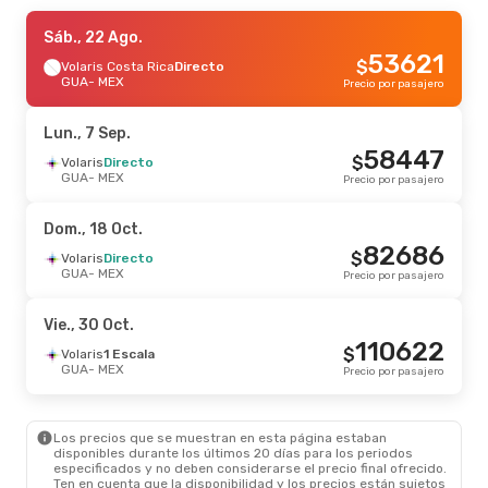
Jue., 27 Ago.
Sáb., 22 Ago.
- Lun., 31 Ago.
53621
$
Volaris
Volaris Costa Rica
Directo
Directo
GUA
GUA
- MEX
- MEX
Precio por pasajero
164500
$
Volaris
1 Escala
MEX
- GUA
Precio por pasajero
Lun., 7 Sep.
58447
$
Vie., 18 Sep.
Volaris
Directo
- Mar., 22 Sep.
GUA
- MEX
Precio por pasajero
Volaris
Directo
GUA
- MEX
170693
$
Volaris Costa Rica
Directo
Dom., 18 Oct.
MEX
- GUA
Precio por pasajero
82686
$
Volaris
Directo
GUA
- MEX
Precio por pasajero
Sáb., 24 Oct.
- Dom., 1 Nov.
Volaris
Directo
Vie., 30 Oct.
GUA
- MEX
208893
110622
$
Volaris
1 Escala
$
Volaris
1 Escala
MEX
- GUA
Precio por pasajero
GUA
- MEX
Precio por pasajero
Jue., 10 Sep.
- Lun., 14 Sep.
Los precios que se muestran en esta página estaban
Volaris
Directo
disponibles durante los últimos 20 días para los periodos
GUA
- MEX
234492
especificados y no deben considerarse el precio final ofrecido.
$
Volaris Costa Rica
Directo
Ten en cuenta que la disponibilidad y los precios están sujetos