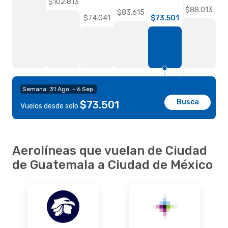
$102.813
$88.013
$83.615
$74.041
$73.501
Semana: 31 Ago. - 6 Sep.
Busca
$73.501
Vuelos desde solo
Aerolíneas que vuelan de Ciudad
de Guatemala a Ciudad de México