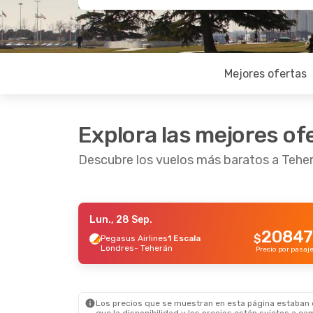
Mejores ofertas
Explora las mejores of
Descubre los vuelos más baratos a Tehe
Lun., 28 Sep.
Sáb., 24 Oct.
- Mar., 27 Oct.
20847
$
Pegasus Airlines
1 Escala
Londres
- Teherán
Iberia
2 Escalas
Precio por pasaj
Alicante
- Teherán
695116
$
Iberia
2 Escalas
Teherán
- Alicante
Precio por pasajero
Los precios que se muestran en esta página estaban di