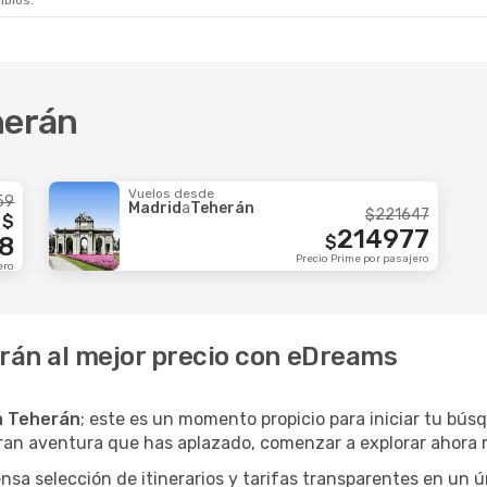
mbios.
herán
Vuelos desde
59
Madrid
a
Teherán
$
221647
$
214977
8
$
Precio Prime por pasajero
ero
erán al mejor precio con eDreams
a Teherán
; este es un momento propicio para iniciar tu bús
gran aventura que has aplazado, comenzar a explorar ahora 
a selección de itinerarios y tarifas transparentes en un ún