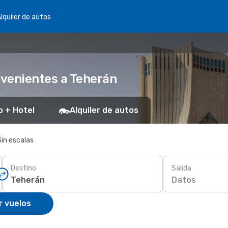
lquiler de autos
nvenientes a Teherán
o + Hotel
Alquiler de autos
Sin escalas
Destino
Salida
Datos
r vuelos