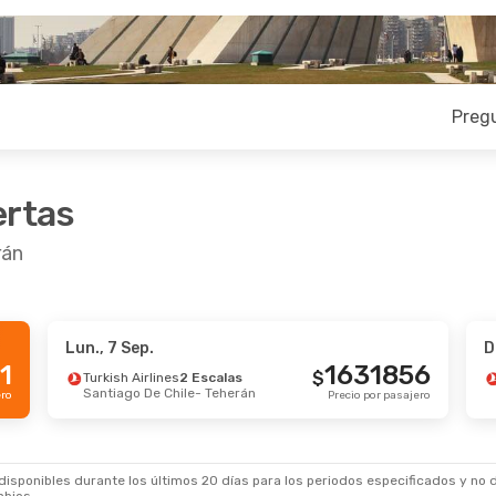
Preg
ertas
rán
Lun., 7 Sep.
D
1
1631856
$
Turkish Airlines
2 Escalas
Santiago De Chile
- Teherán
ero
Precio por pasajero
sponibles durante los últimos 20 días para los periodos especificados y no d