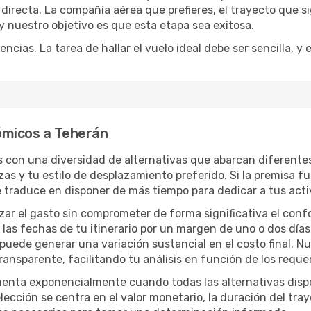
irecta. La compañía aérea que prefieres, el trayecto que s
, y nuestro objetivo es que esta etapa sea exitosa.
encias. La tarea de hallar el vuelo ideal debe ser sencilla, 
ómicos a Teherán
ás con una diversidad de alternativas que abarcan diferentes
zas y tu estilo de desplazamiento preferido. Si la premisa f
e traduce en disponer de más tiempo para dedicar a tus act
izar el gasto sin comprometer de forma significativa el conf
las fechas de tu itinerario por un margen de uno o dos días
 puede generar una variación sustancial en el costo final. 
nsparente, facilitando tu análisis en función de los requer
menta exponencialmente cuando todas las alternativas disp
lección se centra en el valor monetario, la duración del tra