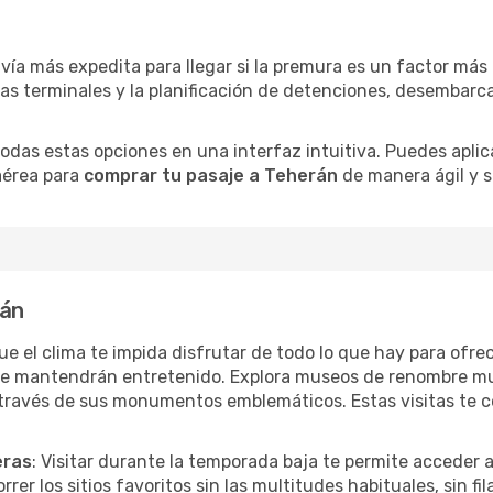
 vía más expedita para llegar si la premura es un factor má
ras terminales y la planificación de detenciones, desembarc
as estas opciones en una interfaz intuitiva. Puedes aplicar
 aérea para
comprar tu pasaje a Teherán
de manera ágil y s
rán
que el clima te impida disfrutar de todo lo que hay para ofr
te mantendrán entretenido. Explora museos de renombre mu
a través de sus monumentos emblemáticos. Estas visitas te 
eras
: Visitar durante la temporada baja te permite acceder 
rer los sitios favoritos sin las multitudes habituales, sin fi