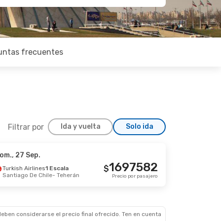
untas frecuentes
Filtrar por
Ida y vuelta
Solo ida
om., 27 Sep.
1697582
$
Turkish Airlines
1 Escala
Santiago De Chile
- Teherán
Precio por pasajero
eben considerarse el precio final ofrecido. Ten en cuenta