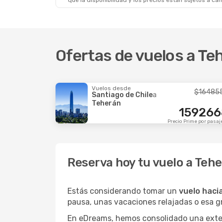
que la disponibilidad y los precios están sujetos a ca
Ofertas de vuelos a Te
Vuelos desde
$
16485
Santiago de Chile
a
Teherán
159266
Precio Prime por pasaj
Reserva hoy tu vuelo a Teh
Estás considerando tomar un
vuelo haci
pausa, unas vacaciones relajadas o esa 
En eDreams, hemos consolidado una extens