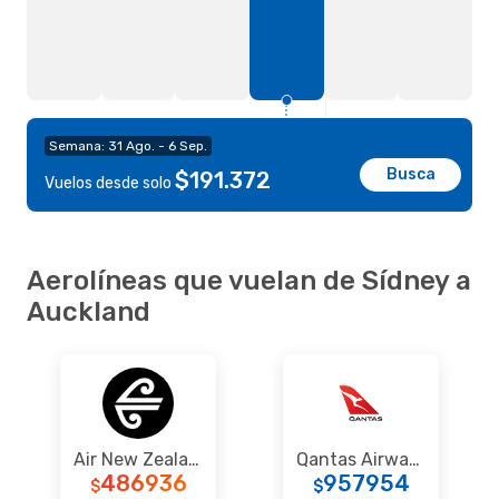
Semana: 31 Ago. - 6 Sep.
Busca
$191.372
Vuelos desde solo
Aerolíneas que vuelan de Sídney a
Auckland
Air New Zealand
Qantas Airways
486936
957954
$
$