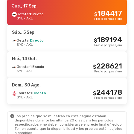
Jue., 17 Sep.
Jue., 17 Sep.
- Mar., 22 Sep.
184417
$
Jetstar
Jetstar
Directo
Directo
SYD
SYD
- AKL
- AKL
Precio por pasajero
317144
$
Air New Zealand
Directo
AKL
- SYD
Precio por pasajero
Sáb., 5 Sep.
189194
$
Jue., 10 Sep.
Jetstar
Directo
- Dom., 13 Sep.
SYD
- AKL
Precio por pasajero
Jetstar
Directo
SYD
- AKL
366618
$
Jetstar
Directo
Mié., 14 Oct.
AKL
- SYD
Precio por pasajero
228621
$
Jetstar
1 Escala
SYD
- AKL
Precio por pasajero
Dom., 30 Ago.
244178
$
Emirates
Directo
SYD
- AKL
Precio por pasajero
Los precios que se muestran en esta página estaban
disponibles durante los últimos 20 días para los periodos
especificados y no deben considerarse el precio final ofrecido.
Ten en cuenta que la disponibilidad y los precios están sujetos
a cambios.