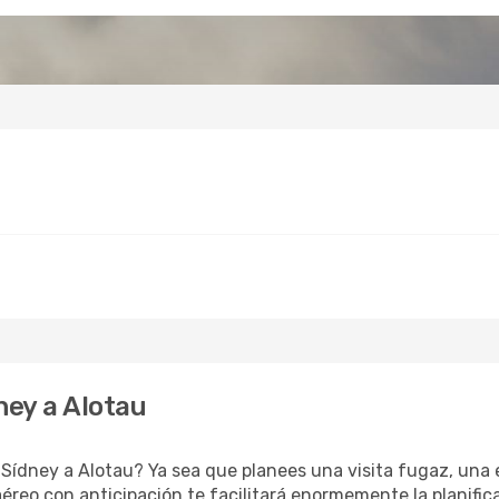
ey a Alotau
Sídney a Alotau? Ya sea que planees una visita fugaz, una e
aéreo con anticipación te facilitará enormemente la planific