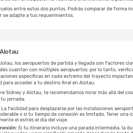
uelos entre estos dos puntos. Podrás comparar de forma inme
or se adapte a tus requerimientos.
 Alotau
 Alotau, los aeropuertos de partida y llegada son factores c
 cuentan con múltiples aeropuertos; por lo tanto, verificar
talaciones específicas en cada extremo del trayecto impactan
ad para acceder a tu destino final en Alotau.
 Sídney y Alotau, te recomendamos mirar más allá del cost
 tu jornada:
La facilidad para desplazarse por las instalaciones aeropor
iderable o si tu tiempo de conexión es limitado. Tener una i
nte el estrés el día del viaje.
onexión:
Si tu itinerario incluye una parada intermedia, la du