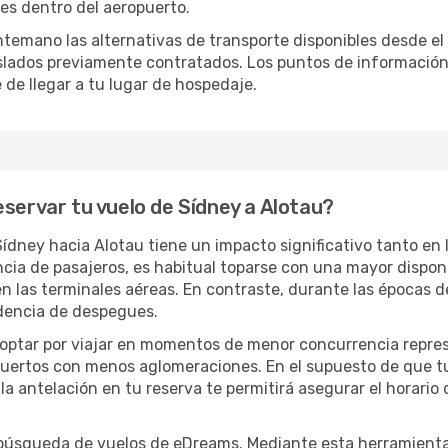
les dentro del aeropuerto.
ntemano las alternativas de transporte disponibles desde e
raslados previamente contratados. Los puntos de informació
 de llegar a tu lugar de hospedaje.
eservar tu vuelo de Sídney a Alotau?
dney hacia Alotau tiene un impacto significativo tanto en 
cia de pasajeros, es habitual toparse con una mayor disponi
n las terminales aéreas. En contraste, durante las épocas 
adencia de despegues.
ad, optar por viajar en momentos de menor concurrencia repre
opuertos con menos aglomeraciones. En el supuesto de que t
a antelación en tu reserva te permitirá asegurar el horario
búsqueda de vuelos de eDreams. Mediante esta herramienta 