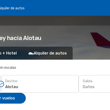
lquiler de autos
ey hacia Alotau
o + Hotel
Alquiler de autos
Sin escalas
Destino
Salida
Datos
r vuelos