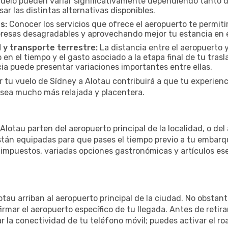
vuelo pueden variar significativamente dependiendo tanto d
ar las distintas alternativas disponibles.
s:
Conocer los servicios que ofrece el aeropuerto te permitir
presas desagradables y aprovechando mejor tu estancia en e
 y transporte terrestre:
La distancia entre el aeropuerto y
en el tiempo y el gasto asociado a la etapa final de tu trasl
cia puede presentar variaciones importantes entre ellas.
r tu vuelo de Sídney a Alotau contribuirá a que tu experien
 sea mucho más relajada y placentera.
lotau parten del aeropuerto principal de la localidad, o del
 están equipadas para que pases el tiempo previo a tu emba
e impuestos, variadas opciones gastronómicas y artículos ese
otau arriban al aeropuerto principal de la ciudad. No obstan
irmar el aeropuerto específico de tu llegada. Antes de retir
r la conectividad de tu teléfono móvil; puedes activar el ro