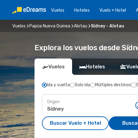
Vuelos
Hoteles
Vuelo + Hotel
A
Vuelos
Papúa Nueva Guinea
Alotau
Sídney - Alotau
Explora los vuelos desde Sídn
Vuelos
Hoteles
Vuel
Ida y vuelta
Solo ida
Múltiples destinos
Origen
Buscar Vuelo + Hotel
Busca