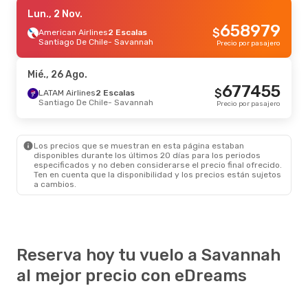
Mar., 25 Ago.
Lun., 2 Nov.
- Vie., 28 Ago.
658979
$
American Airlines
American Airlines
1 Escala
2 Escalas
Boston
Santiago De Chile
- Savannah
- Savannah
Precio por pasajero
294608
$
American Airlines
1 Escala
Savannah
- Boston
Precio por pasajero
Mié., 26 Ago.
677455
$
Mar., 13 Oct.
LATAM Airlines
- Lun., 19 Oct.
2 Escalas
Santiago De Chile
- Savannah
Precio por pasajero
LATAM Airlines
1 Escala
Santiago De Chile
- Savannah
867052
$
LATAM Airlines
1 Escala
Savannah
- Santiago De Chile
Precio por pasajero
Los precios que se muestran en esta página estaban
disponibles durante los últimos 20 días para los periodos
especificados y no deben considerarse el precio final ofrecido.
Mar., 8 Sep.
- Mar., 15 Sep.
Ten en cuenta que la disponibilidad y los precios están sujetos
a cambios.
Alaska Airlines
2 Escalas
Wenatchee, WA
- Savannah
1257932
$
Alaska Airlines
2 Escalas
Savannah
- Wenatchee, WA
Precio por pasajero
Reserva hoy tu vuelo a Savannah
al mejor precio con eDreams