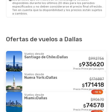
disponibles durante los últimos 20 días para los periodos
especificados y no deben considerarse el precio final ofrecido.
Ten en cuenta que la disponibilidad y los precios están sujetos
a cambios.
Ofertas de vuelos a Dallas
Vuelos desde
Santiago de Chile
a
Dallas
$
992756
935620
$
Precio Prime por pasajero
Vuelos desde
Nueva York
a
Dallas
$
176887
171418
$
Precio Prime por pasajero
-18 %
Vuelos desde
Miami
a
Dallas
$
90670
74578
$
Precio Prime por pasajero