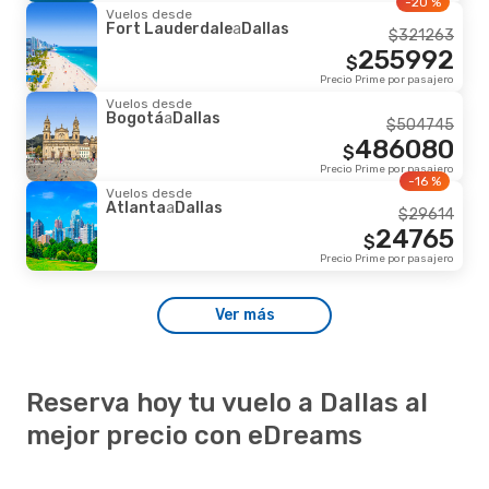
-20 %
Vuelos desde
Fort Lauderdale
a
Dallas
$
321263
255992
$
Precio Prime por pasajero
Vuelos desde
Bogotá
a
Dallas
$
504745
486080
$
Precio Prime por pasajero
-16 %
Vuelos desde
Atlanta
a
Dallas
$
29614
24765
$
Precio Prime por pasajero
Ver más
Reserva hoy tu vuelo a Dallas al
mejor precio con eDreams