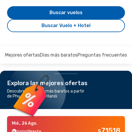
Buscar vuelos
Buscar Vuelo + Hotel
Mejores ofertas
Días más baratos
Preguntas frecuentes
Explora las mejores ofertas
Descubre los vuelos más baratos a partir
de Phu Quoc Island a Hanói
Mié., 26 Ago.
71518
$
Vietjet
Directo