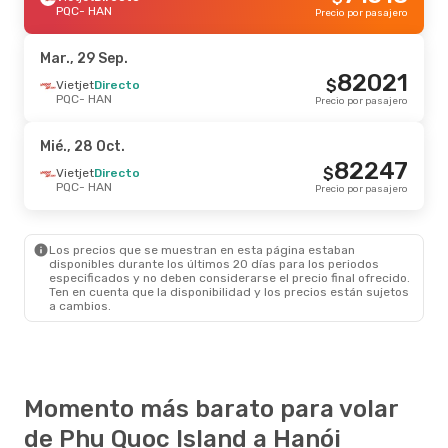
PQC
- HAN
Precio por pasajero
Mar., 29 Sep.
82021
$
Vietjet
Directo
PQC
- HAN
Precio por pasajero
Mié., 28 Oct.
82247
$
Vietjet
Directo
PQC
- HAN
Precio por pasajero
Los precios que se muestran en esta página estaban
disponibles durante los últimos 20 días para los periodos
especificados y no deben considerarse el precio final ofrecido.
Ten en cuenta que la disponibilidad y los precios están sujetos
a cambios.
Momento más barato para volar
de Phu Quoc Island a Hanói