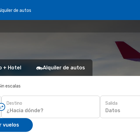
lquiler de autos
o + Hotel
Alquiler de autos
Sin escalas
Destino
Salida
Datos
r vuelos