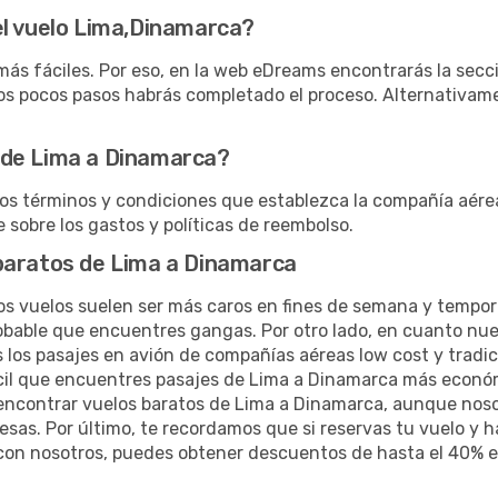
el vuelo Lima,Dinamarca?
s fáciles. Por eso, en la web eDreams encontrarás la secció
unos pocos pasos habrás completado el proceso. Alternativam
 de Lima a Dinamarca?
los términos y condiciones que establezca la compañía aére
 sobre los gastos y políticas de reembolso.
baratos de Lima a Dinamarca
 vuelos suelen ser más caros en fines de semana y temporad
bable que encuentres gangas. Por otro lado, en cuanto nue
s los pasajes en avión de compañías aéreas low cost y tradici
fácil que encuentres pasajes de Lima a Dinamarca más econ
 encontrar vuelos baratos de Lima a Dinamarca, aunque no
resas. Por último, te recordamos que si reservas tu vuelo y 
con nosotros, puedes obtener descuentos de hasta el 40% en 