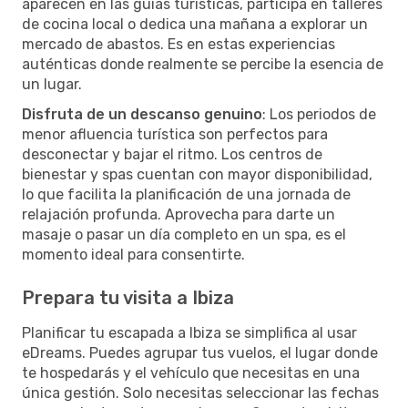
aparecen en las guías turísticas, participa en talleres
de cocina local o dedica una mañana a explorar un
mercado de abastos. Es en estas experiencias
auténticas donde realmente se percibe la esencia de
un lugar.
Disfruta de un descanso genuino
: Los periodos de
menor afluencia turística son perfectos para
desconectar y bajar el ritmo. Los centros de
bienestar y spas cuentan con mayor disponibilidad,
lo que facilita la planificación de una jornada de
relajación profunda. Aprovecha para darte un
masaje o pasar un día completo en un spa, es el
momento ideal para consentirte.
Prepara tu visita a Ibiza
Planificar tu escapada a Ibiza se simplifica al usar
eDreams. Puedes agrupar tus vuelos, el lugar donde
te hospedarás y el vehículo que necesitas en una
única gestión. Solo necesitas seleccionar las fechas