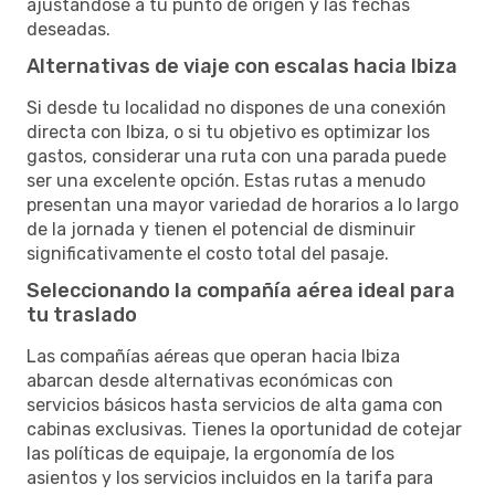
ajustándose a tu punto de origen y las fechas
deseadas.
Alternativas de viaje con escalas hacia Ibiza
Si desde tu localidad no dispones de una conexión
directa con Ibiza, o si tu objetivo es optimizar los
gastos, considerar una ruta con una parada puede
ser una excelente opción. Estas rutas a menudo
presentan una mayor variedad de horarios a lo largo
de la jornada y tienen el potencial de disminuir
significativamente el costo total del pasaje.
Seleccionando la compañía aérea ideal para
tu traslado
Las compañías aéreas que operan hacia Ibiza
abarcan desde alternativas económicas con
servicios básicos hasta servicios de alta gama con
cabinas exclusivas. Tienes la oportunidad de cotejar
las políticas de equipaje, la ergonomía de los
asientos y los servicios incluidos en la tarifa para