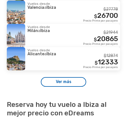
Vuelos desde
Valencia
a
Ibiza
$
27778
26700
$
Precio Prime por pasajero
Vuelos desde
Milán
a
Ibiza
$
21944
20865
$
Precio Prime por pasajero
Vuelos desde
Alicante
a
Ibiza
$
12874
12333
$
Precio Prime por pasajero
Ver más
Reserva hoy tu vuelo a Ibiza al
mejor precio con eDreams