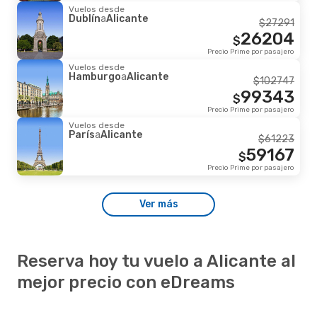
Vuelos desde
Dublín
a
Alicante
$
27291
26204
$
Precio Prime por pasajero
Vuelos desde
Hamburgo
a
Alicante
$
102747
99343
$
Precio Prime por pasajero
Vuelos desde
París
a
Alicante
$
61223
59167
$
Precio Prime por pasajero
Ver más
Reserva hoy tu vuelo a Alicante al
mejor precio con eDreams