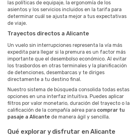
las políticas de equipaje, la ergonomía de los
asientos y los servicios incluidos en la tarifa para
determinar cuál se ajusta mejor a tus expectativas
de viaje.
Trayectos directos a Alicante
Un vuelo sin interrupciones representa la vía más
expedita para llegar si la premura es un factor más
importante que el desembolso económico. Al evitar
los trasbordos en otras terminales y la planificación
de detenciones, desembarcas y te diriges
directamente a tu destino final.
Nuestro sistema de búsqueda consolida todas estas
opciones en una interfaz intuitiva. Puedes aplicar
filtros por valor monetario, duración del trayecto o la
calificación de la compañía aérea para
comprar tu
pasaje a Alicante
de manera ágil y sencilla.
Qué explorar y disfrutar en Alicante