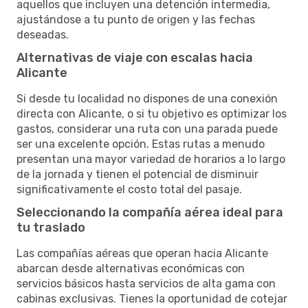
aquellos que incluyen una detención intermedia,
ajustándose a tu punto de origen y las fechas
deseadas.
Alternativas de viaje con escalas hacia
Alicante
Si desde tu localidad no dispones de una conexión
directa con Alicante, o si tu objetivo es optimizar los
gastos, considerar una ruta con una parada puede
ser una excelente opción. Estas rutas a menudo
presentan una mayor variedad de horarios a lo largo
de la jornada y tienen el potencial de disminuir
significativamente el costo total del pasaje.
Seleccionando la compañía aérea ideal para
tu traslado
Las compañías aéreas que operan hacia Alicante
abarcan desde alternativas económicas con
servicios básicos hasta servicios de alta gama con
cabinas exclusivas. Tienes la oportunidad de cotejar