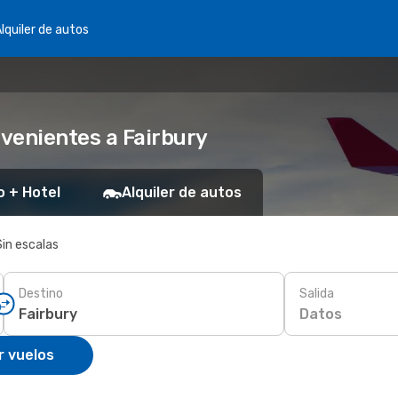
lquiler de autos
venientes a Fairbury
o + Hotel
Alquiler de autos
Sin escalas
Destino
Salida
Datos
r vuelos