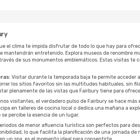
ury
que el clima te impida disfrutar de todo lo que hay para ofre
te mantendrán entretenido. Explora museos de renombre mu
a través de sus monumentos emblemáticos. Estas visitas te 
eras
: Visitar durante la temporada baja te permite acceder 
rer los sitios favoritos sin las multitudes habituales, sin fi
utar plenamente de las vistas que Fairbury tiene para ofrece
nos visitantes, el verdadero pulso de Fairbury se hace más 
ticipa en talleres de cocina local o dedica una mañana a exp
se percibe la esencia de un lugar.
periodos de menor afluencia turística son perfectos para des
ibilidad, lo que facilita la planificación de una jornada de
en un spa, es el momento ideal para consentirte.