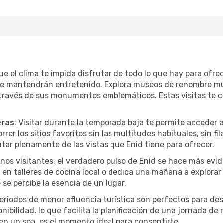
que el clima te impida disfrutar de todo lo que hay para ofre
te mantendrán entretenido. Explora museos de renombre mu
a través de sus monumentos emblemáticos. Estas visitas te 
eras
: Visitar durante la temporada baja te permite acceder 
rer los sitios favoritos sin las multitudes habituales, sin fi
utar plenamente de las vistas que Enid tiene para ofrecer.
nos visitantes, el verdadero pulso de Enid se hace más evid
pa en talleres de cocina local o dedica una mañana a explora
se percibe la esencia de un lugar.
periodos de menor afluencia turística son perfectos para des
ibilidad, lo que facilita la planificación de una jornada de
en un spa, es el momento ideal para consentirte.