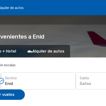
lquiler de autos
venientes a Enid
o + Hotel
Alquiler de autos
Sin escalas
Destino
Salida
Datos
r vuelos