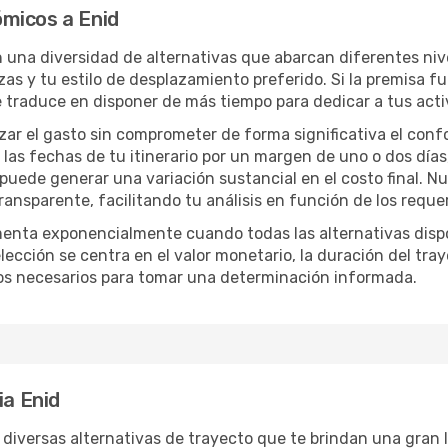
micos a Enid
n una diversidad de alternativas que abarcan diferentes niv
zas y tu estilo de desplazamiento preferido. Si la premisa f
e traduce en disponer de más tiempo para dedicar a tus act
izar el gasto sin comprometer de forma significativa el conf
las fechas de tu itinerario por un margen de uno o dos días
 puede generar una variación sustancial en el costo final. 
nsparente, facilitando tu análisis en función de los requer
menta exponencialmente cuando todas las alternativas disp
lección se centra en el valor monetario, la duración del tra
os necesarios para tomar una determinación informada.
ia Enid
 diversas alternativas de trayecto que te brindan una gran li