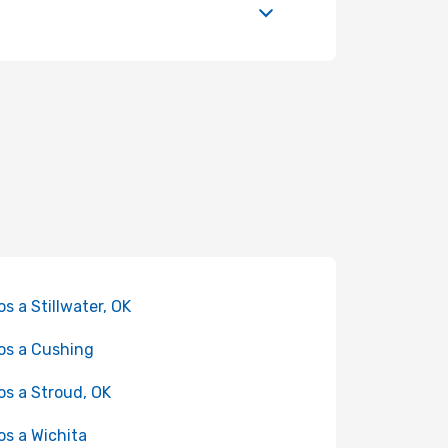
os a Stillwater, OK
os a Cushing
os a Stroud, OK
os a Wichita