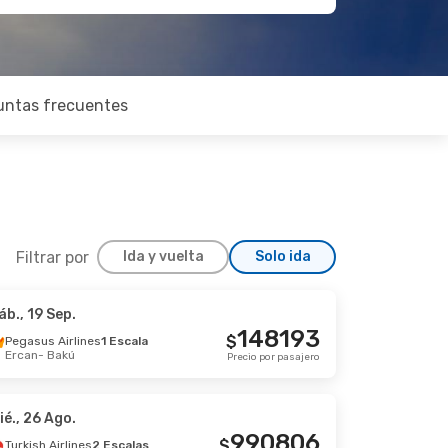
untas frecuentes
Filtrar por
Ida y vuelta
Solo ida
áb., 19 Sep.
ep.
148193
$
Pegasus Airlines
1 Escala
Ercan
- Bakú
a
Precio por pasajero
317119
$
Precio por pasajero
ié., 26 Ago.
990806
$
Turkish Airlines
2 Escalas