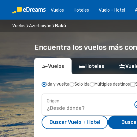
Vuelos
Hoteles
Vuelo + Hotel
A
Vuelos
Azerbaiyán
Bakú
Encuentra los vuelos más co
Vuelos
Hoteles
Vuel
Ida y vuelta
Solo ida
Múltiples destinos
Origen
Buscar Vuelo + Hotel
Busca