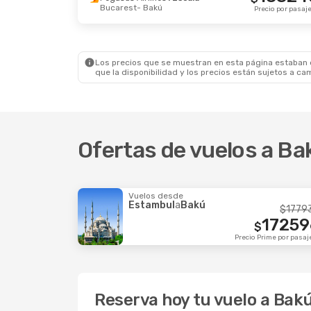
Bucarest
- Bakú
Vie., 25 Sep.
- Sáb., 26 Sep.
Sáb., 10 O
Precio por pasaj
Lufthansa
1 Escala
Ajet
1 Esc
Viena
- Bakú
Rotterd
385345
$
Lufthansa
1 Escala
Air Serbi
Bakú
- Viena
Bakú
- R
Precio por pasajero
Los precios que se muestran en esta página estaban di
que la disponibilidad y los precios están sujetos a ca
Ofertas de vuelos a Ba
Vuelos desde
Estambul
a
Bakú
$
1779
17259
$
Precio Prime por pasaj
Reserva hoy tu vuelo a Bak