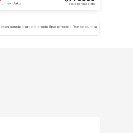
Lima
- Bakú
Sep.
Precio por pasajero
s
$
2304527
Precio por pasajero
eben considerarse el precio final ofrecido. Ten en cuenta