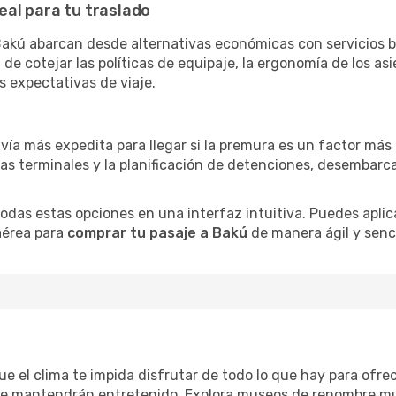
eal para tu traslado
akú abarcan desde alternativas económicas con servicios b
e cotejar las políticas de equipaje, la ergonomía de los asie
s expectativas de viaje.
 vía más expedita para llegar si la premura es un factor má
ras terminales y la planificación de detenciones, desembarc
as estas opciones en una interfaz intuitiva. Puedes aplicar
 aérea para
comprar tu pasaje a Bakú
de manera ágil y senci
que el clima te impida disfrutar de todo lo que hay para ofr
te mantendrán entretenido. Explora museos de renombre mu