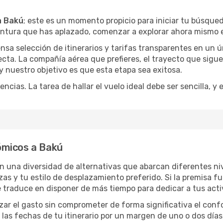
a Bakú
; este es un momento propicio para iniciar tu búsque
entura que has aplazado, comenzar a explorar ahora mismo e
a selección de itinerarios y tarifas transparentes en un ún
cta. La compañía aérea que prefieres, el trayecto que sigu
, y nuestro objetivo es que esta etapa sea exitosa.
encias. La tarea de hallar el vuelo ideal debe ser sencilla, 
ómicos a Bakú
on una diversidad de alternativas que abarcan diferentes niv
zas y tu estilo de desplazamiento preferido. Si la premisa f
e traduce en disponer de más tiempo para dedicar a tus act
izar el gasto sin comprometer de forma significativa el conf
las fechas de tu itinerario por un margen de uno o dos días