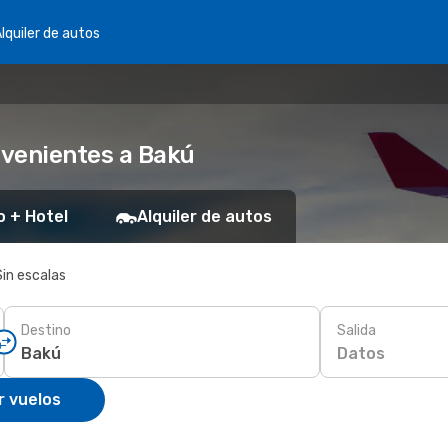
lquiler de autos
nvenientes a Bakú
o + Hotel
Alquiler de autos
Sin escalas
Destino
Salida
Datos
r vuelos