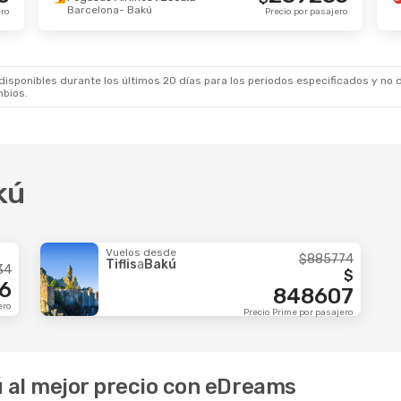
Barcelona
- Bakú
ct.
- Dom., 11 Oct.
Vie., 28 Ago.
- Mar., 1 
ero
Precio por pasajero
ala
Turkish Airlines
2 Escala
am
- Bakú
Santiago De Chile
- Bakú
534434
$
a
1 Escala
Wizz Air Malta
3 Escalas
otterdam
Bakú
- Santiago De Chile
Precio por pasajero
sponibles durante los últimos 20 días para los periodos especificados y no d
mbios.
kú
Vuelos desde
$
885774
Tiflis
a
Bakú
34
$
6
848607
ero
Precio Prime por pasajero
ú al mejor precio con eDreams