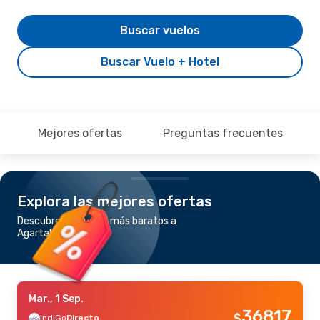
Buscar vuelos
Buscar Vuelo + Hotel
Mejores ofertas
Preguntas frecuentes
Explora las mejores ofertas
Descubre los vuelos más baratos a
Agartala
Mar., 1 Sep.
36817
$
IndiGo
Directo