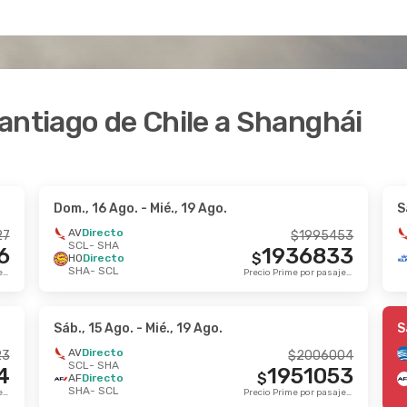
antiago de Chile a Shanghái
Dom., 16 Ago.
- Mié., 19 Ago.
S
AV
Directo
27
$
1995453
SCL
- SHA
6
1936833
$
HO
Directo
SHA
- SCL
Precio Prime por pasajero
Precio Prime por pasajero
Sáb., 15 Ago.
- Mié., 19 Ago.
S
AV
Directo
23
$
2006004
SCL
- SHA
4
1951053
$
AF
Directo
SHA
- SCL
Precio Prime por pasajero
Precio Prime por pasajero