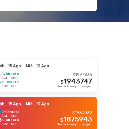
áb., 15 Ago.
- Mié., 19 Ago.
AV
Directo
$
1997836
SCL
- SHA
1943747
$
KL
Directo
SHA
- SCL
Precio Prime por pasajero
áb., 15 Ago.
- Mié., 19 Ago.
CM
Directo
$
1930032
SCL
- SHA
1875943
$
AF
Directo
SHA
- SCL
Precio Prime por pasajero