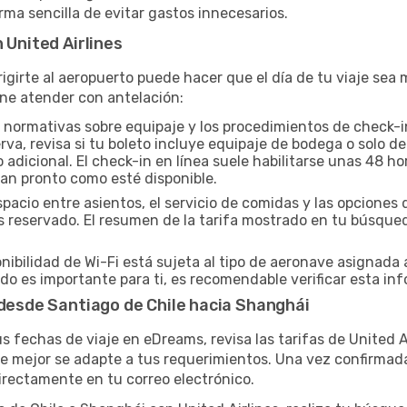
ma sencilla de evitar gastos innecesarios.
 United Airlines
igirte al aeropuerto puede hacer que el día de tu viaje se
ne atender con antelación:
 normativas sobre equipaje y los procedimientos de check-in 
erva, revisa si tu boleto incluye equipaje de bodega o solo
dicional. El check-in en línea suele habilitarse unas 48 ho
tan pronto como esté disponible.
spacio entre asientos, el servicio de comidas y las opcion
yas reservado. El resumen de la tarifa mostrado en tu búsqu
nibilidad de Wi-Fi está sujeta al tipo de aeronave asignada 
do es importante para ti, es recomendable verificar esta inf
 desde Santiago de Chile hacia Shanghái
us fechas de viaje en eDreams, revisa las tarifas de United A
 mejor se adapte a tus requerimientos. Una vez confirmada tu
directamente en tu correo electrónico.