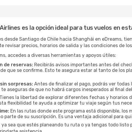
irlines es la opción ideal para tus vuelos en es
nes desde Santiago de Chile hacia Shanghái en eDreams, tien
e revisar precios, horarios de salida y las condiciones de l
ms, accedes a diversas herramientas y apoyos útiles:
n de reservas:
Recibirás avisos importantes antes del check
e que se confirme. Esto te asegura estar al tanto de los pla
sin sorpresas:
Antes de finalizar el pago, podrás ver todas l
 te aseguras de que no habrá cargos inesperados al final del
Tienes la libertad de explorar diferentes fechas y horarios 
Esta flexibilidad te ayuda a optimizar tu viaje según tus nec
ime:
En las rutas donde este programa está disponible, lo
 parte de su suscripción. Es una ventaja adicional para qu
 ya sea que estés planeando tu ruta o ya tengas todo listo pa
rindarte asistencia.