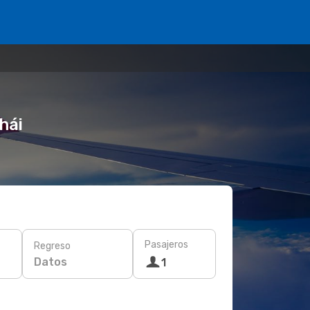
hái
Pasajeros
Regreso
Datos
1