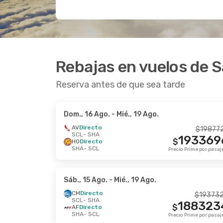
Rebajas en vuelos de S
Reserva antes de que sea tarde
Dom., 16 Ago.
- Mié., 19 Ago.
AV
Directo
$
19877
SCL
- SHA
193369
$
HO
Directo
SHA
- SCL
Sáb., 15 Ago.
- Mié., 19 Ago.
CM
Directo
$
19373
SCL
- SHA
188323
$
AF
Directo
SHA
- SCL