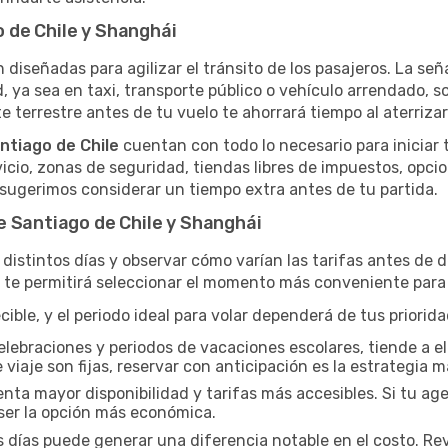
 de Chile y Shanghái
n diseñadas para agilizar el tránsito de los pasajeros. La seña
d, ya sea en taxi, transporte público o vehículo arrendado, 
e terrestre antes de tu vuelo te ahorrará tiempo al aterrizar
ntiago de Chile
cuentan con todo lo necesario para iniciar 
icio, zonas de seguridad, tiendas libres de impuestos, opci
e sugerimos considerar un tiempo extra antes de tu partida.
e Santiago de Chile y Shanghái
distintos días y observar cómo varían las tarifas antes de d
a te permitirá seleccionar el momento más conveniente para 
ble, y el periodo ideal para volar dependerá de tus priorid
elebraciones y periodos de vacaciones escolares, tiende a el
 viaje son fijas, reservar con anticipación es la estrategia m
a mayor disponibilidad y tarifas más accesibles. Si tu agen
er la opción más económica.
s días puede generar una diferencia notable en el costo. Re