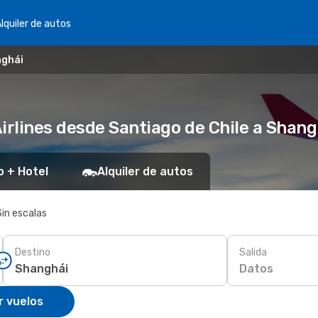
lquiler de autos
nghái
irlines desde Santiago de Chile a Shang
o + Hotel
Alquiler de autos
Sin escalas
Destino
Salida
Datos
r vuelos