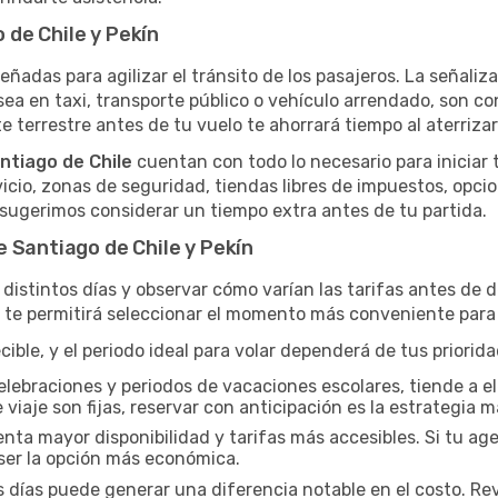
de Chile y Pekín
eñadas para agilizar el tránsito de los pasajeros. La señalizac
 sea en taxi, transporte público o vehículo arrendado, son c
e terrestre antes de tu vuelo te ahorrará tiempo al aterrizar
ntiago de Chile
cuentan con todo lo necesario para iniciar 
icio, zonas de seguridad, tiendas libres de impuestos, opci
e sugerimos considerar un tiempo extra antes de tu partida.
 Santiago de Chile y Pekín
distintos días y observar cómo varían las tarifas antes de d
a te permitirá seleccionar el momento más conveniente para 
ble, y el periodo ideal para volar dependerá de tus priorid
elebraciones y periodos de vacaciones escolares, tiende a el
 viaje son fijas, reservar con anticipación es la estrategia m
a mayor disponibilidad y tarifas más accesibles. Si tu agen
er la opción más económica.
s días puede generar una diferencia notable en el costo. Re