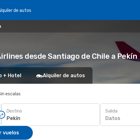
lquiler de autos
n
irlines desde Santiago de Chile a Pekín
o + Hotel
Alquiler de autos
Sin escalas
Destino
Salida
Datos
r vuelos