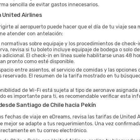
ma sencilla de evitar gastos innecesarios.
 United Airlines
igirte al aeropuerto puede hacer que el día de tu viaje se
ne atender con antelación:
 normativas sobre equipaje y los procedimientos de check-in 
erva, revisa si tu boleto incluye equipaje de bodega o solo
dicional. El check-in en línea suele habilitarse unas 48 ho
tan pronto como esté disponible.
spacio entre asientos, el servicio de comidas y las opcion
yas reservado. El resumen de la tarifa mostrado en tu búsqu
nibilidad de Wi-Fi está sujeta al tipo de aeronave asignada 
do es importante para ti, es recomendable verificar esta inf
 desde Santiago de Chile hacia Pekín
us fechas de viaje en eDreams, revisa las tarifas de United A
 mejor se adapte a tus requerimientos. Una vez confirmada tu
directamente en tu correo electrónico.