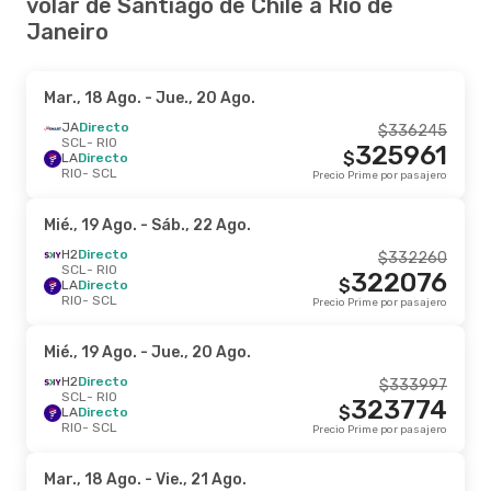
volar de Santiago de Chile a Río de
Janeiro
Mar., 18 Ago.
- Jue., 20 Ago.
JA
Directo
$
336245
SCL
- RIO
325961
$
LA
Directo
RIO
- SCL
Precio Prime por pasajero
Mié., 19 Ago.
- Sáb., 22 Ago.
H2
Directo
$
332260
SCL
- RIO
322076
$
LA
Directo
RIO
- SCL
Precio Prime por pasajero
Mié., 19 Ago.
- Jue., 20 Ago.
H2
Directo
$
333997
SCL
- RIO
323774
$
LA
Directo
RIO
- SCL
Precio Prime por pasajero
Mar., 18 Ago.
- Vie., 21 Ago.