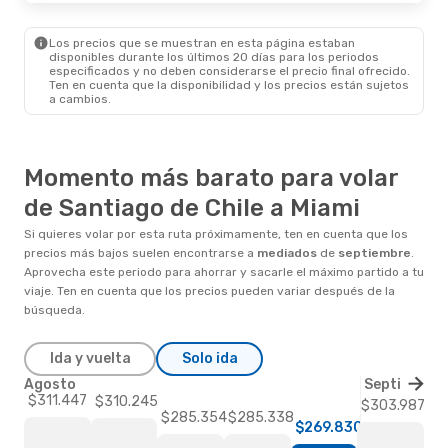
Los precios que se muestran en esta página estaban
disponibles durante los últimos 20 días para los periodos
especificados y no deben considerarse el precio final ofrecido.
Ten en cuenta que la disponibilidad y los precios están sujetos
a cambios.
Momento más barato para volar
de Santiago de Chile a Miami
Si quieres volar por esta ruta próximamente, ten en cuenta que los
precios más bajos suelen encontrarse a
mediados
de
septiembre
.
Aprovecha este periodo para ahorrar y sacarle el máximo partido a tu
viaje. Ten en cuenta que los precios pueden variar después de la
búsqueda.
Ida y vuelta
Solo ida
Agosto
Septiembre
$311.447
$310.245
$303.987
$285.354
$285.338
$269.830