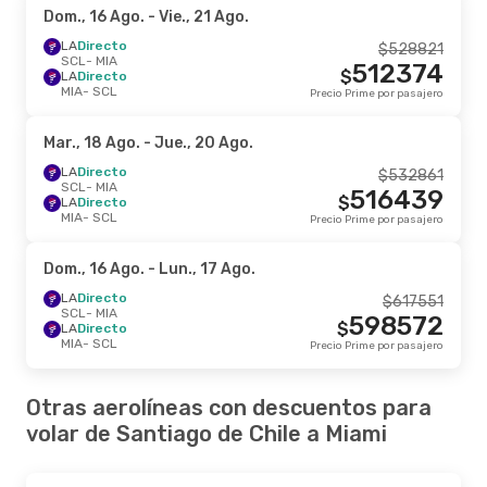
Dom., 16 Ago.
- Vie., 21 Ago.
LA
Directo
$
528821
SCL
- MIA
512374
$
LA
Directo
MIA
- SCL
Precio Prime por pasajero
Mar., 18 Ago.
- Jue., 20 Ago.
LA
Directo
$
532861
SCL
- MIA
516439
$
LA
Directo
MIA
- SCL
Precio Prime por pasajero
Dom., 16 Ago.
- Lun., 17 Ago.
LA
Directo
$
617551
SCL
- MIA
598572
$
LA
Directo
MIA
- SCL
Precio Prime por pasajero
Otras aerolíneas con descuentos para
volar de Santiago de Chile a Miami