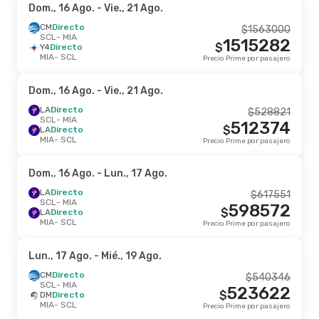
Dom., 16 Ago.
- Vie., 21 Ago.
CM
Directo
$
1563000
SCL
- MIA
1515282
$
Y4
Directo
MIA
- SCL
Precio Prime por pasajero
Dom., 16 Ago.
- Vie., 21 Ago.
LA
Directo
$
528821
SCL
- MIA
512374
$
LA
Directo
MIA
- SCL
Precio Prime por pasajero
Dom., 16 Ago.
- Lun., 17 Ago.
LA
Directo
$
617551
SCL
- MIA
598572
$
LA
Directo
MIA
- SCL
Precio Prime por pasajero
Lun., 17 Ago.
- Mié., 19 Ago.
CM
Directo
$
540346
SCL
- MIA
523622
$
DM
Directo
MIA
- SCL
Precio Prime por pasajero