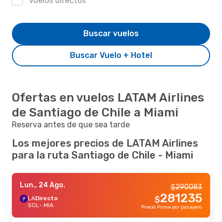
Vuelos directos
Buscar vuelos
Buscar Vuelo + Hotel
Ofertas en vuelos LATAM Airlines
de Santiago de Chile a Miami
Reserva antes de que sea tarde
Los mejores precios de LATAM Airlines
para la ruta Santiago de Chile - Miami
Lun., 24 Ago.
$
290083
281235
LA
Directo
$
SCL
- MIA
Precio Prime por pasajero