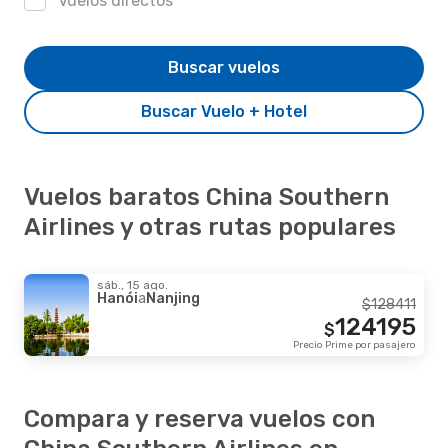
Vuelos directos
Buscar vuelos
Buscar Vuelo + Hotel
Vuelos baratos China Southern
Airlines y otras rutas populares
sáb., 15 ago.
Hanói
a
Nanjing
$
128411
124195
$
Precio Prime por pasajero
Compara y reserva vuelos con