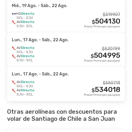
Mié., 19 Ago.
- Sáb., 22 Ago.
H2
Directo
$
519907
SCL
- SJU
504130
$
AV
Directo
SJU
- SCL
Precio Prime por pasajero
Lun., 17 Ago.
- Sáb., 22 Ago.
AV
Directo
$
520799
SCL
- SJU
504995
$
AV
Directo
SJU
- SCL
Precio Prime por pasajero
Lun., 17 Ago.
- Sáb., 22 Ago.
AV
Directo
$
550713
SCL
- SJU
534018
$
AV
Directo
SJU
- SCL
Precio Prime por pasajero
Otras aerolíneas con descuentos para
volar de Santiago de Chile a San Juan