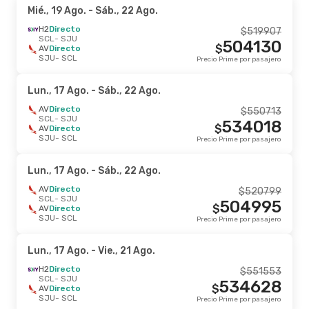
Mié., 19 Ago.
- Sáb., 22 Ago.
H2
Directo
$
519907
SCL
- SJU
504130
$
AV
Directo
SJU
- SCL
Precio Prime por pasajero
Lun., 17 Ago.
- Sáb., 22 Ago.
AV
Directo
$
550713
SCL
- SJU
534018
$
AV
Directo
SJU
- SCL
Precio Prime por pasajero
Lun., 17 Ago.
- Sáb., 22 Ago.
AV
Directo
$
520799
SCL
- SJU
504995
$
AV
Directo
SJU
- SCL
Precio Prime por pasajero
Lun., 17 Ago.
- Vie., 21 Ago.
H2
Directo
$
551553
SCL
- SJU
534628
$
AV
Directo
SJU
- SCL
Precio Prime por pasajero