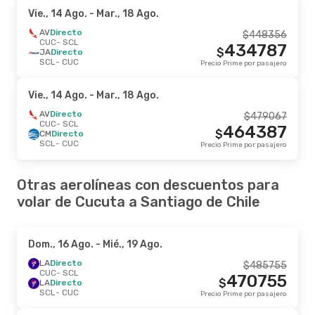
Vie., 14 Ago.
- Mar., 18 Ago.
AV
Directo
$
448356
CUC
- SCL
434787
$
JA
Directo
SCL
- CUC
Precio Prime por pasajero
Vie., 14 Ago.
- Mar., 18 Ago.
AV
Directo
$
479067
CUC
- SCL
464387
$
CM
Directo
SCL
- CUC
Precio Prime por pasajero
Otras aerolíneas con descuentos para
volar de Cucuta a Santiago de Chile
Dom., 16 Ago.
- Mié., 19 Ago.
LA
Directo
$
485755
CUC
- SCL
470755
$
LA
Directo
SCL
- CUC
Precio Prime por pasajero