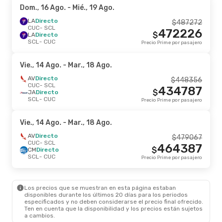
Dom., 16 Ago.
- Mié., 19 Ago.
LA
Directo
$
487272
CUC
- SCL
472226
$
LA
Directo
SCL
- CUC
Precio Prime por pasajero
Vie., 14 Ago.
- Mar., 18 Ago.
AV
Directo
$
448356
CUC
- SCL
434787
$
JA
Directo
SCL
- CUC
Precio Prime por pasajero
Vie., 14 Ago.
- Mar., 18 Ago.
AV
Directo
$
479067
CUC
- SCL
464387
$
CM
Directo
SCL
- CUC
Precio Prime por pasajero
Los precios que se muestran en esta página estaban
disponibles durante los últimos 20 días para los periodos
especificados y no deben considerarse el precio final ofrecido.
Ten en cuenta que la disponibilidad y los precios están sujetos
a cambios.