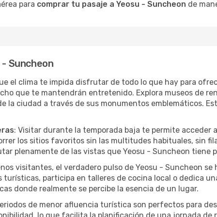
 aérea para
comprar tu pasaje a Yeosu - Suncheon
de maner
u - Suncheon
que el clima te impida disfrutar de todo lo que hay para ofr
echo que te mantendrán entretenido. Explora museos de re
 de la ciudad a través de sus monumentos emblemáticos. Es
eras
: Visitar durante la temporada baja te permite acceder 
rer los sitios favoritos sin las multitudes habituales, sin fi
rutar plenamente de las vistas que Yeosu - Suncheon tiene p
nos visitantes, el verdadero pulso de Yeosu - Suncheon se
s turísticas, participa en talleres de cocina local o dedica
cas donde realmente se percibe la esencia de un lugar.
periodos de menor afluencia turística son perfectos para des
ibilidad, lo que facilita la planificación de una jornada de