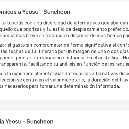
ómicos a Yeosu - Suncheon
, te toparás con una diversidad de alternativas que abarcan 
uello que priorizas y tu estilo de desplazamiento preferido
sía aérea más breve se traduce en disponer de más tiempo pa
izar el gasto sin comprometer de forma significativa el conf
las fechas de tu itinerario por un margen de uno o dos días
 puede generar una variación sustancial en el costo final. 
nsparente, facilitando tu análisis en función de los requer
menta exponencialmente cuando todas las alternativas disp
lección se centra en el valor monetario, la duración del tra
os necesarios para tomar una determinación informada.
cia Yeosu - Suncheon