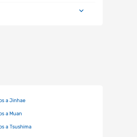
os a Jinhae
os a Muan
os a Tsushima