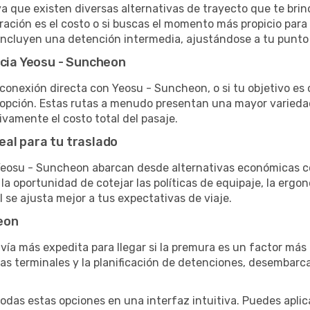
a que existen diversas alternativas de trayecto que te brind
eración es el costo o si buscas el momento más propicio para v
 incluyen una detención intermedia, ajustándose a tu punto
acia Yeosu - Suncheon
conexión directa con Yeosu - Suncheon, o si tu objetivo es 
pción. Estas rutas a menudo presentan una mayor variedad d
tivamente el costo total del pasaje.
eal para tu traslado
eosu - Suncheon abarcan desde alternativas económicas con
a oportunidad de cotejar las políticas de equipaje, la ergono
l se ajusta mejor a tus expectativas de viaje.
eon
 vía más expedita para llegar si la premura es un factor má
ras terminales y la planificación de detenciones, desembarc
as estas opciones en una interfaz intuitiva. Puedes aplicar