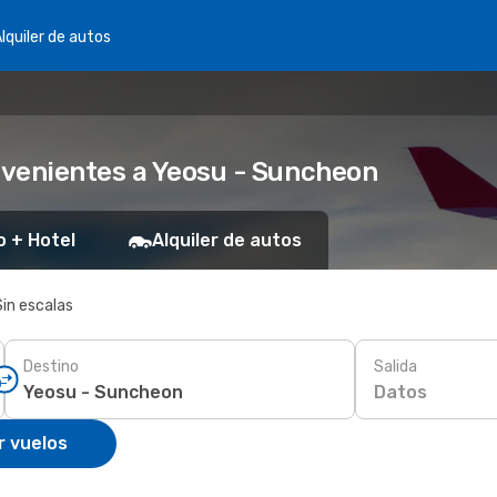
lquiler de autos
nvenientes a Yeosu - Suncheon
o + Hotel
Alquiler de autos
Sin escalas
Destino
Salida
Datos
r vuelos