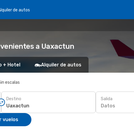
lquiler de autos
nvenientes a Uaxactun
o + Hotel
Alquiler de autos
Sin escalas
Destino
Salida
Datos
r vuelos