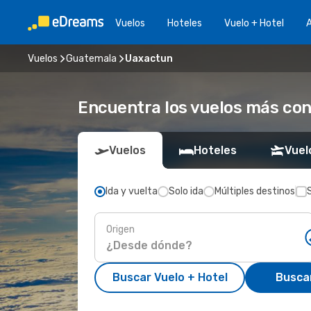
Vuelos
Hoteles
Vuelo + Hotel
A
Vuelos
Guatemala
Uaxactun
Encuentra los vuelos más co
Vuelos
Hoteles
Vuel
Ida y vuelta
Solo ida
Múltiples destinos
Origen
Buscar Vuelo + Hotel
Busca