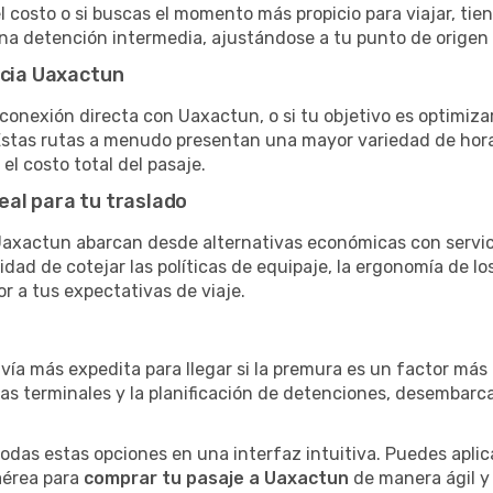
el costo o si buscas el momento más propicio para viajar, tien
una detención intermedia, ajustándose a tu punto de origen
acia Uaxactun
conexión directa con Uaxactun, o si tu objetivo es optimiza
stas rutas a menudo presentan una mayor variedad de horario
el costo total del pasaje.
eal para tu traslado
axactun abarcan desde alternativas económicas con servici
dad de cotejar las políticas de equipaje, la ergonomía de los 
or a tus expectativas de viaje.
 vía más expedita para llegar si la premura es un factor má
ras terminales y la planificación de detenciones, desembarc
as estas opciones en una interfaz intuitiva. Puedes aplicar
 aérea para
comprar tu pasaje a Uaxactun
de manera ágil y 