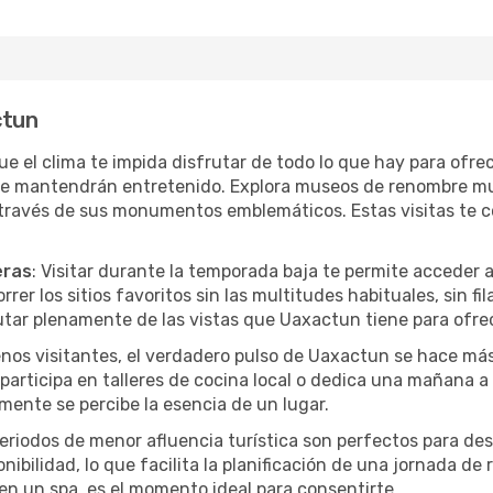
ctun
que el clima te impida disfrutar de todo lo que hay para ofr
te mantendrán entretenido. Explora museos de renombre mu
a través de sus monumentos emblemáticos. Estas visitas te 
eras
: Visitar durante la temporada baja te permite acceder 
rer los sitios favoritos sin las multitudes habituales, sin fi
utar plenamente de las vistas que Uaxactun tiene para ofre
nos visitantes, el verdadero pulso de Uaxactun se hace más
, participa en talleres de cocina local o dedica una mañana 
mente se percibe la esencia de un lugar.
periodos de menor afluencia turística son perfectos para des
ibilidad, lo que facilita la planificación de una jornada de
en un spa, es el momento ideal para consentirte.