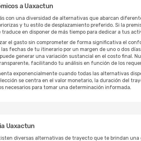
ómicos a Uaxactun
rás con una diversidad de alternativas que abarcan diferente
iorizas y tu estilo de desplazamiento preferido. Si la premi
e traduce en disponer de más tiempo para dedicar a tus act
izar el gasto sin comprometer de forma significativa el conf
las fechas de tu itinerario por un margen de uno o dos días
 puede generar una variación sustancial en el costo final. 
nsparente, facilitando tu análisis en función de los requer
menta exponencialmente cuando todas las alternativas disp
lección se centra en el valor monetario, la duración del tra
os necesarios para tomar una determinación informada.
cia Uaxactun
sten diversas alternativas de trayecto que te brindan una gr