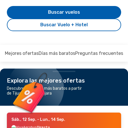
Buscar vuelos
Buscar Vuelo + Hotel
Mejores ofertas
Días más baratos
Preguntas frecuentes
Explora las mejores ofertas
Descubre los vuelos más baratos a partir
de Tijuana a Guadalajara
Sáb., 12 Sep.
- Lun., 14 Sep.
VivaAerobus
Directo