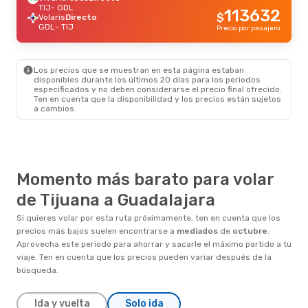
TIJ
- GDL
113632
$
Volaris
Directo
GDL
- TIJ
Precio por pasajero
Los precios que se muestran en esta página estaban
disponibles durante los últimos 20 días para los periodos
especificados y no deben considerarse el precio final ofrecido.
Ten en cuenta que la disponibilidad y los precios están sujetos
a cambios.
Momento más barato para volar
de Tijuana a Guadalajara
Si quieres volar por esta ruta próximamente, ten en cuenta que los
precios más bajos suelen encontrarse a
mediados
de
octubre
.
Aprovecha este periodo para ahorrar y sacarle el máximo partido a tu
viaje. Ten en cuenta que los precios pueden variar después de la
búsqueda.
Ida y vuelta
Solo ida