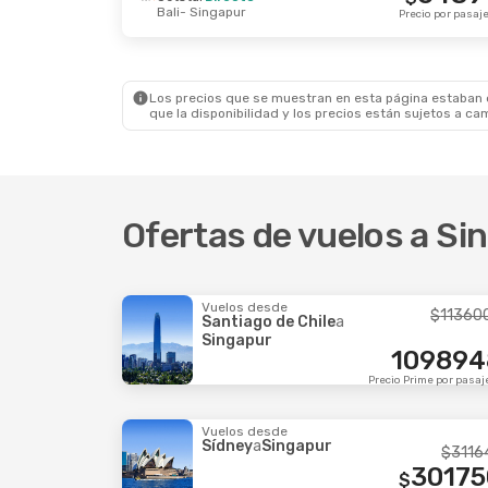
Bali
- Singapur
Lun., 5 Oct.
- Jue., 8 Oct.
Vie., 18 Se
Precio por pasaj
Singapore Airlines
Directo
Scoot
Dir
Bombay
- Singapur
Macau
- S
235132
$
Singapore Airlines
Directo
Scoot
Dir
Singapur
- Bombay
Singapur
Precio por pasajero
Los precios que se muestran en esta página estaban di
que la disponibilidad y los precios están sujetos a ca
Ofertas de vuelos a Si
Vuelos desde
$
11360
Santiago de Chile
a
Singapur
109894
Precio Prime por pasaj
Vuelos desde
Sídney
a
Singapur
$
3116
30175
$