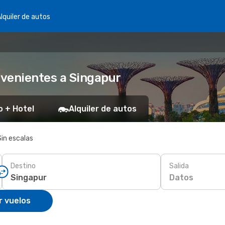
lquiler de autos
nvenientes a Singapur
o + Hotel
Alquiler de autos
Sin escalas
Destino
Salida
Datos
r vuelos