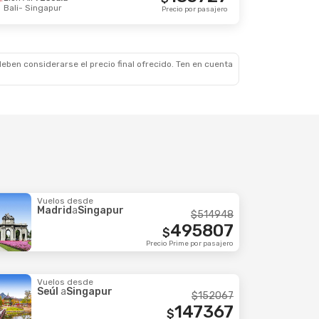
Bali
- Singapur
 Ago.
Precio por pasajero
367113
$
Precio por pasajero
eben considerarse el precio final ofrecido. Ten en cuenta
Vuelos desde
Madrid
a
Singapur
$
514948
495807
$
Precio Prime por pasajero
Vuelos desde
Seúl
a
Singapur
$
152067
147367
$