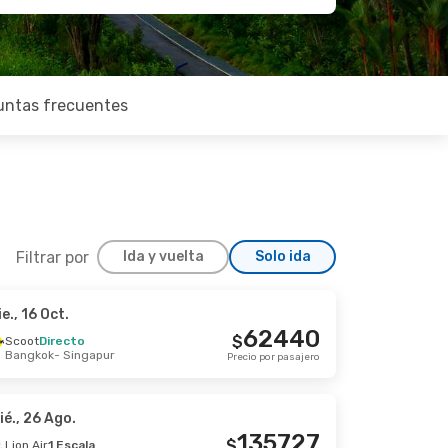
untas frecuentes
Filtrar por
Ida y vuelta
Solo ida
ie., 16 Oct.
Oct.
62440
$
Scoot
Directo
Bangkok
- Singapur
Precio por pasajero
206113
$
Precio por pasajero
ié., 26 Ago.
135727
$
Lion Air
1 Escala