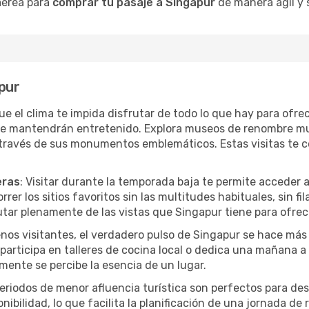
 aérea para
comprar tu pasaje a Singapur
de manera ágil y s
apur
que el clima te impida disfrutar de todo lo que hay para ofr
te mantendrán entretenido. Explora museos de renombre mu
a través de sus monumentos emblemáticos. Estas visitas te 
eras
: Visitar durante la temporada baja te permite acceder 
rer los sitios favoritos sin las multitudes habituales, sin fi
utar plenamente de las vistas que Singapur tiene para ofrec
nos visitantes, el verdadero pulso de Singapur se hace más
, participa en talleres de cocina local o dedica una mañana 
mente se percibe la esencia de un lugar.
periodos de menor afluencia turística son perfectos para des
ibilidad, lo que facilita la planificación de una jornada de