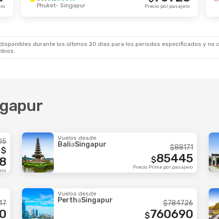
Phuket
- Singapur
p.
- Vie., 25 Sep.
Vie., 28 Ago.
- Sáb., 29
ero
Precio por pasajero
ecto
Scoot
Directo
ingapur
Tokio
- Singapur
236153
$
ecto
Scoot
Directo
- Macau
Singapur
- Tokio
Precio por pasajero
sponibles durante los últimos 20 días para los periodos especificados y no d
mbios.
ngapur
Vuelos desde
05
Bali
a
Singapur
$
88171
$
85445
8
$
Precio Prime por pasajero
ero
Vuelos desde
Perth
a
Singapur
47
$
784726
0
760690
$