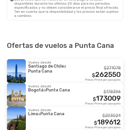
disponibles durante los últimos 20 días para los periodos
especificados y no deben considerarse el precio final ofrecido.
Ten en cuenta que la disponibilidad y los precios están sujetos
a cambios.
Ofertas de vuelos a Punta Cana
Vuelos desde
Santiago de Chile
a
$
271078
Punta Cana
262550
$
Precio Prime por pasajero
Vuelos desde
Bogotá
a
Punta Cana
$
178396
173009
$
Precio Prime por pasajero
Vuelos desde
Lima
a
Punta Cana
$
203024
189612
$
Precio Prime por pasajero