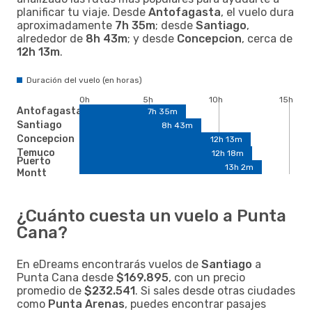
planificar tu viaje. Desde
Antofagasta
, el vuelo dura
aproximadamente
7h 35m
; desde
Santiago
,
alrededor de
8h 43m
; y desde
Concepcion
, cerca de
12h 13m
.
Duración del vuelo (en horas)
0h
5h
10h
15h
Antofagasta
7h 35m
Santiago
8h 43m
Concepcion
12h 13m
Temuco
12h 18m
Puerto
13h 2m
Montt
¿Cuánto cuesta un vuelo a Punta
Cana?
En eDreams encontrarás vuelos de
Santiago
a
Punta Cana desde
$169.895
, con un precio
promedio de
$232.541
. Si sales desde otras ciudades
como
Punta Arenas
, puedes encontrar pasajes