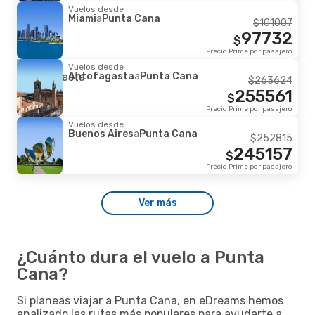
Vuelos desde
Miami
a
Punta Cana
$
101007
97732
$
Precio Prime por pasajero
Vuelos desde
Antofagasta
a
Punta Cana
$
263624
255561
$
Precio Prime por pasajero
Vuelos desde
Buenos Aires
a
Punta Cana
$
252815
245157
$
Precio Prime por pasajero
Ver más
¿Cuánto dura el vuelo a Punta
Cana?
Si planeas viajar a Punta Cana, en eDreams hemos
analizado las rutas más populares para ayudarte a