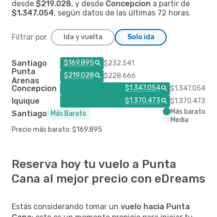
desde
$219.028
, y desde
Concepcion
a partir de
$1.347.054
, según datos de las últimas 72 horas.
Filtrar por
Ida y vuelta
Solo ida
Santiago
$169.895
$232.541
Punta
$219.028
$228.666
Arenas
Concepcion
$1.347.054
$1.347.054
Iquique
$1.370.473
$1.370.473
Más barato
Santiago
Más Barato
Media
Precio más barato: $169.895
Reserva hoy tu vuelo a Punta
Cana al mejor precio con eDreams
Estás considerando tomar un
vuelo hacia Punta