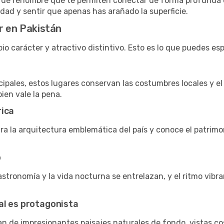
 de renombre que te permiten conectar de forma profunda c
dad y sentir que apenas has arañado la superficie.
r en Pakistán
o carácter y atractivo distintivo. Esto es lo que puedes esp
ncipales, estos lugares conservan las costumbres locales y el
bien vale la pena.
rica
ira la arquitectura emblemática del país y conoce el patrimo
o
astronomía y la vida nocturna se entrelazan, y el ritmo vibr
al es protagonista
n de impresionantes paisajes naturales de fondo, vistas c