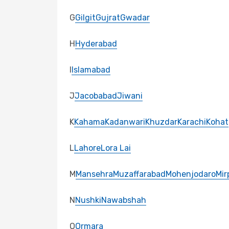
G
Gilgit
Gujrat
Gwadar
H
Hyderabad
I
Islamabad
J
Jacobabad
Jiwani
K
Kahama
Kadanwari
Khuzdar
Karachi
Kohat
L
Lahore
Lora Lai
M
Mansehra
Muzaffarabad
Mohenjodaro
Mir
N
Nushki
Nawabshah
O
Ormara