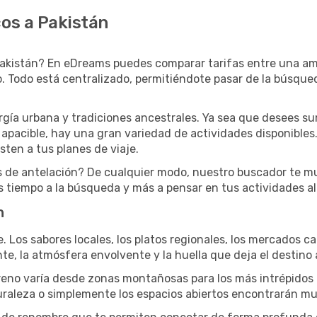
os a Pakistán
akistán? En eDreams puedes comparar tarifas entre una ampl
. Todo está centralizado, permitiéndote pasar de la búsqueda
rgía urbana y tradiciones ancestrales. Ya sea que desees su
apacible, hay una gran variedad de actividades disponibles.
sten a tus planes de viaje.
es de antelación? De cualquier modo, nuestro buscador te mu
tiempo a la búsqueda y más a pensar en tus actividades al 
n
je. Los sabores locales, los platos regionales, los mercados ca
e, la atmósfera envolvente y la huella que deja el destino a
 terreno varía desde zonas montañosas para los más intrépidos
uraleza o simplemente los espacios abiertos encontrarán mu