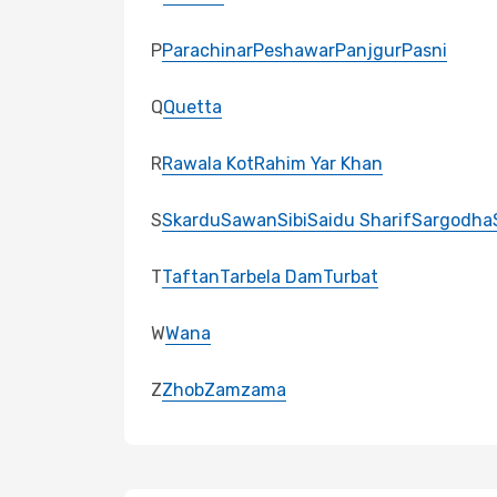
P
Parachinar
Peshawar
Panjgur
Pasni
Q
Quetta
R
Rawala Kot
Rahim Yar Khan
S
Skardu
Sawan
Sibi
Saidu Sharif
Sargodha
T
Taftan
Tarbela Dam
Turbat
W
Wana
Z
Zhob
Zamzama