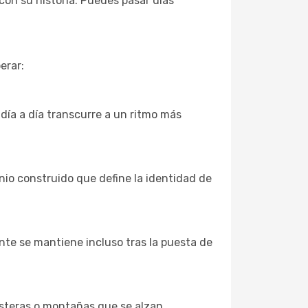
on su historia. Puedes pasar días
erar:
 día a día transcurre a un ritmo más
nio construido que define la identidad de
ante se mantiene incluso tras la puesta de
osteras o montañas que se alzan