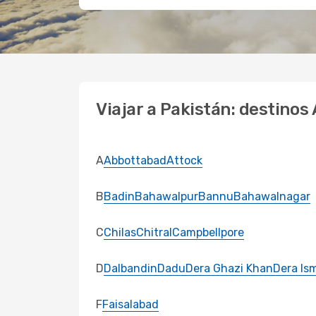
Viajar a Pakistán: destinos
A
Abbottabad
Attock
B
Badin
Bahawalpur
Bannu
Bahawalnagar
C
Chilas
Chitral
Campbellpore
D
Dalbandin
Dadu
Dera Ghazi Khan
Dera Is
F
Faisalabad