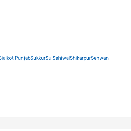
Sialkot Punjab
Sukkur
Sui
Sahiwal
Shikarpur
Sehwan