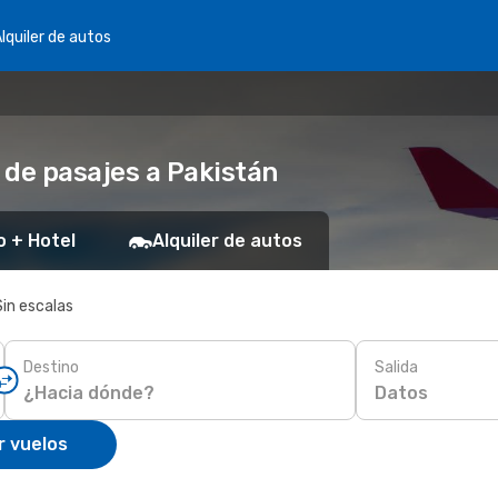
lquiler de autos
 de pasajes a Pakistán
o + Hotel
Alquiler de autos
Sin escalas
Destino
Salida
Datos
r vuelos