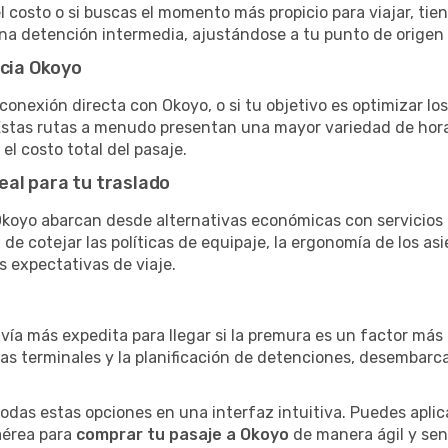
el costo o si buscas el momento más propicio para viajar, tien
una detención intermedia, ajustándose a tu punto de origen
acia Okoyo
conexión directa con Okoyo, o si tu objetivo es optimizar lo
stas rutas a menudo presentan una mayor variedad de horario
el costo total del pasaje.
eal para tu traslado
koyo abarcan desde alternativas económicas con servicios 
e cotejar las políticas de equipaje, la ergonomía de los asie
s expectativas de viaje.
 vía más expedita para llegar si la premura es un factor má
ras terminales y la planificación de detenciones, desembarc
as estas opciones en una interfaz intuitiva. Puedes aplicar
 aérea para
comprar tu pasaje a Okoyo
de manera ágil y senc