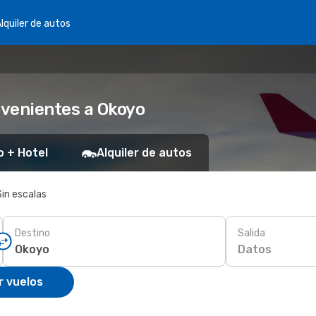
lquiler de autos
nvenientes a Okoyo
o + Hotel
Alquiler de autos
Sin escalas
Destino
Salida
Datos
r vuelos