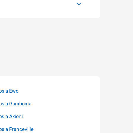
os a Ewo
los a Gamboma
os a Akieni
os a Franceville