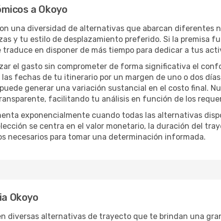
ómicos a Okoyo
con una diversidad de alternativas que abarcan diferentes n
zas y tu estilo de desplazamiento preferido. Si la premisa f
e traduce en disponer de más tiempo para dedicar a tus act
izar el gasto sin comprometer de forma significativa el conf
las fechas de tu itinerario por un margen de uno o dos días
 puede generar una variación sustancial en el costo final. 
nsparente, facilitando tu análisis en función de los requer
menta exponencialmente cuando todas las alternativas disp
lección se centra en el valor monetario, la duración del tra
os necesarios para tomar una determinación informada.
cia Okoyo
n diversas alternativas de trayecto que te brindan una gran l