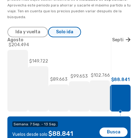
Aprovecha este periodo para ahorrar y sacarle el máximo partido a tu
viaje. Ten en cuenta que los precios pueden variar después de la
búsqueda.
Ida y vuelta
Solo ida
Agosto
Septiembre
$204.494
$149.722
$102.766
$99.653
$89.663
$88.841
Semana: 7 Sep. - 13 Sep.
Busca
$88.841
Vuelos desde solo