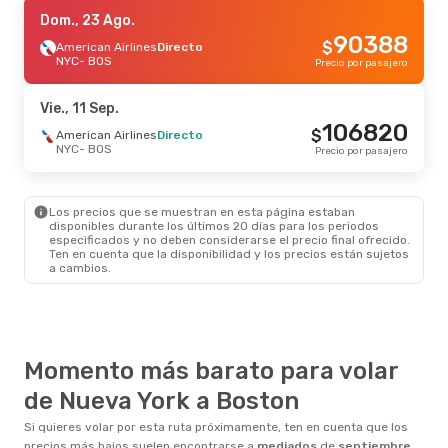
Mar., 27 Oct.
Dom., 23 Ago.
- Mar., 27 Oct.
90388
$
American Airlines
American Airlines
Directo
Directo
NYC
NYC
- BOS
- BOS
Precio por pasajero
179326
$
American Airlines
Directo
BOS
- NYC
Precio por pasajero
Vie., 11 Sep.
106820
$
Sáb., 19 Sep.
American Airlines
- Dom., 20 Sep.
Directo
NYC
- BOS
Precio por pasajero
American Airlines
Directo
NYC
- BOS
203833
$
American Airlines
Directo
BOS
- NYC
Precio por pasajero
Los precios que se muestran en esta página estaban
disponibles durante los últimos 20 días para los periodos
especificados y no deben considerarse el precio final ofrecido.
Ten en cuenta que la disponibilidad y los precios están sujetos
a cambios.
Momento más barato para volar
de Nueva York a Boston
Si quieres volar por esta ruta próximamente, ten en cuenta que los
precios más bajos suelen encontrarse a
mediados
de
septiembre
.