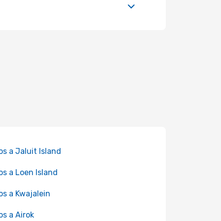
os a Jaluit Island
os a Loen Island
os a Kwajalein
os a Airok