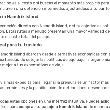
eración es el costo o si buscas el momento más propicio para v
 incluyen una detención intermedia, ajustándose a tu punto
acia Namdrik Island
conexión directa con Namdrik Island, o si tu objetivo es opt
n. Estas rutas a menudo presentan una mayor variedad de ho
te el costo total del pasaje.
eal para tu traslado
mdrik Island abarcan desde alternativas económicas con ser
rtunidad de cotejar las políticas de equipaje, la ergonomía 
a mejor a tus expectativas de viaje.
d
 vía más expedita para llegar si la premura es un factor má
ras terminales y la planificación de detenciones, desembarc
as estas opciones en una interfaz intuitiva. Puedes aplicar
 aérea para
comprar tu pasaje a Namdrik Island
de manera ág