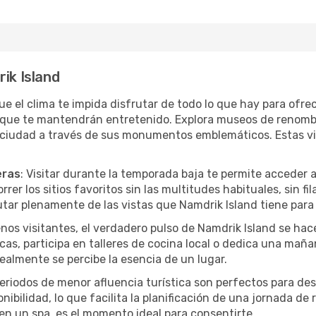
ik Island
que el clima te impida disfrutar de todo lo que hay para ofr
 que te mantendrán entretenido. Explora museos de renombr
a ciudad a través de sus monumentos emblemáticos. Estas vi
eras
: Visitar durante la temporada baja te permite acceder 
rer los sitios favoritos sin las multitudes habituales, sin fi
utar plenamente de las vistas que Namdrik Island tiene para 
nos visitantes, el verdadero pulso de Namdrik Island se hac
icas, participa en talleres de cocina local o dedica una mañ
ealmente se percibe la esencia de un lugar.
periodos de menor afluencia turística son perfectos para des
ibilidad, lo que facilita la planificación de una jornada de
en un spa, es el momento ideal para consentirte.