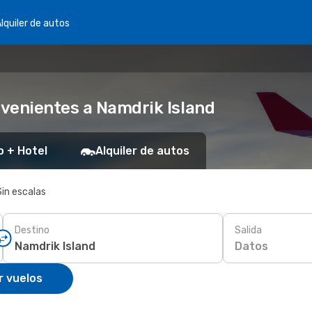
lquiler de autos
venientes a Namdrik Island
o + Hotel
Alquiler de autos
Sin escalas
Destino
Salida
Datos
r vuelos