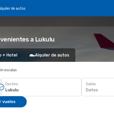
lquiler de autos
venientes a Lukulu
o + Hotel
Alquiler de autos
Sin escalas
Destino
Salida
Datos
r vuelos