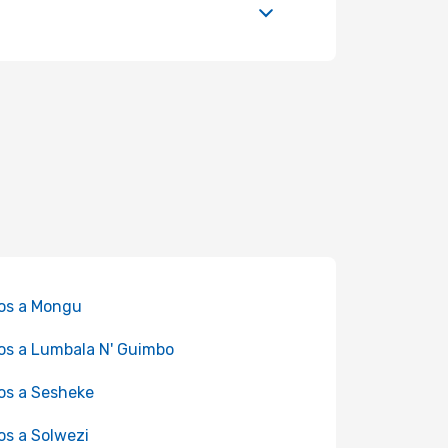
os a Mongu
os a Lumbala N' Guimbo
os a Sesheke
os a Solwezi