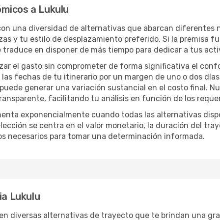
micos a Lukulu
 con una diversidad de alternativas que abarcan diferentes n
zas y tu estilo de desplazamiento preferido. Si la premisa f
e traduce en disponer de más tiempo para dedicar a tus act
izar el gasto sin comprometer de forma significativa el conf
las fechas de tu itinerario por un margen de uno o dos días
 puede generar una variación sustancial en el costo final. 
nsparente, facilitando tu análisis en función de los requer
menta exponencialmente cuando todas las alternativas disp
lección se centra en el valor monetario, la duración del tra
os necesarios para tomar una determinación informada.
ia Lukulu
en diversas alternativas de trayecto que te brindan una gran 