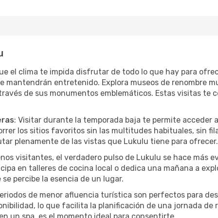
u
que el clima te impida disfrutar de todo lo que hay para ofr
te mantendrán entretenido. Explora museos de renombre mu
a través de sus monumentos emblemáticos. Estas visitas te 
eras
: Visitar durante la temporada baja te permite acceder 
rer los sitios favoritos sin las multitudes habituales, sin fi
utar plenamente de las vistas que Lukulu tiene para ofrecer.
nos visitantes, el verdadero pulso de Lukulu se hace más ev
ticipa en talleres de cocina local o dedica una mañana a exp
se percibe la esencia de un lugar.
periodos de menor afluencia turística son perfectos para des
ibilidad, lo que facilita la planificación de una jornada de
en un spa, es el momento ideal para consentirte.