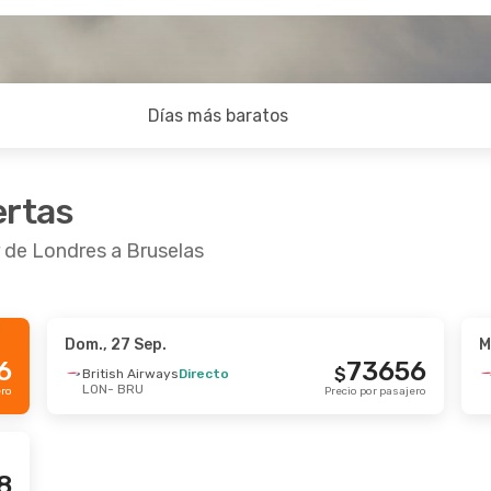
Días más baratos
ertas
r de Londres a Bruselas
Dom., 27 Sep.
M
6
73656
$
British Airways
Directo
LON
- BRU
ero
Precio por pasajero
8