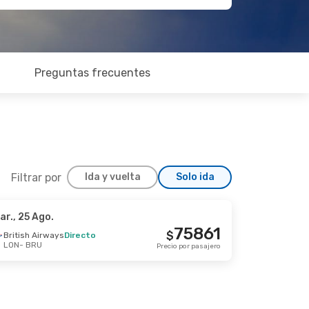
Preguntas frecuentes
Filtrar por
Ida y vuelta
Solo ida
ar., 25 Ago.
75861
$
British Airways
Directo
LON
- BRU
Precio por pasajero