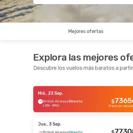
Mejores ofertas
Explora las mejores of
Descubre los vuelos más baratos a parti
Mié., 23 Sep.
Mié., 2 Sep.
- Mié., 2 Sep.
7365
$
British Airways
Directo
LON
- BRU
Brussels Airlines
Directo
Precio por pasaj
LON
- BRU
123833
$
Brussels Airlines
Directo
BRU
- LON
Precio por pasajero
Jue., 3 Sep.
7730
$
British Airways
Directo