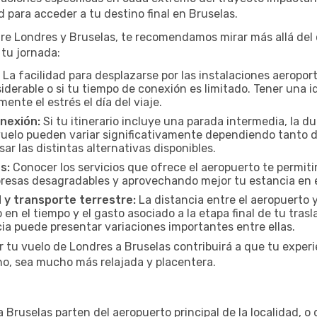
ad para acceder a tu destino final en Bruselas.
 Londres y Bruselas, te recomendamos mirar más allá del c
 tu jornada:
La facilidad para desplazarse por las instalaciones aeropor
iderable o si tu tiempo de conexión es limitado. Tener una i
nte el estrés el día del viaje.
onexión:
Si tu itinerario incluye una parada intermedia, la du
vuelo pueden variar significativamente dependiendo tanto d
ar las distintas alternativas disponibles.
s:
Conocer los servicios que ofrece el aeropuerto te permitir
presas desagradables y aprovechando mejor tu estancia en e
 y transporte terrestre:
La distancia entre el aeropuerto y
en el tiempo y el gasto asociado a la etapa final de tu trasl
cia puede presentar variaciones importantes entre ellas.
r tu vuelo de Londres a Bruselas contribuirá a que tu exper
no, sea mucho más relajada y placentera.
Bruselas parten del aeropuerto principal de la localidad, o