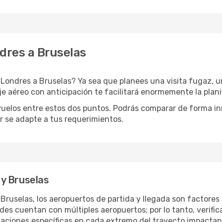
dres a Bruselas
Londres a Bruselas? Ya sea que planees una visita fugaz, un
je aéreo con anticipación te facilitará enormemente la plani
uelos entre estos dos puntos. Podrás comparar de forma inme
or se adapte a tus requerimientos.
y Bruselas
a Bruselas, los aeropuertos de partida y llegada son factore
 cuentan con múltiples aeropuertos; por lo tanto, verificar
talaciones específicas en cada extremo del trayecto impactan