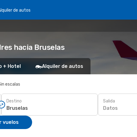
lquiler de autos
dres hacia Bruselas
o + Hotel
Alquiler de autos
Sin escalas
Destino
Salida
Datos
r vuelos