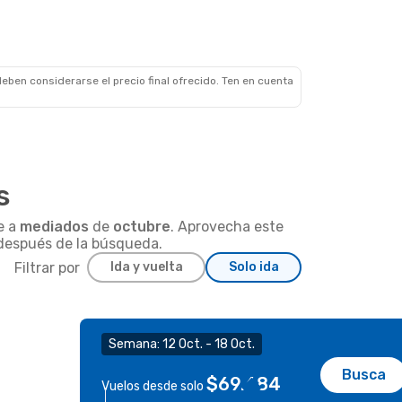
eben considerarse el precio final ofrecido. Ten en cuenta
s
e a
mediados
de
octubre
. Aprovecha este
r después de la búsqueda.
Filtrar por
Ida y vuelta
Solo ida
Semana: 12 Oct. - 18 Oct.
Busca
$69.684
Vuelos desde solo