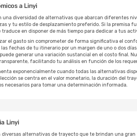
micos a Linyi
on una diversidad de alternativas que abarcan diferentes niv
zas y tu estilo de desplazamiento preferido. Si la premisa f
e traduce en disponer de más tiempo para dedicar a tus act
izar el gasto sin comprometer de forma significativa el conf
las fechas de tu itinerario por un margen de uno o dos días
 puede generar una variación sustancial en el costo final. 
nsparente, facilitando tu análisis en función de los requer
menta exponencialmente cuando todas las alternativas disp
lección se centra en el valor monetario, la duración del tra
os necesarios para tomar una determinación informada.
a Linyi
n diversas alternativas de trayecto que te brindan una gran li