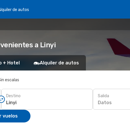
lquiler de autos
venientes a Linyi
o + Hotel
Alquiler de autos
Sin escalas
Destino
Salida
Datos
r vuelos