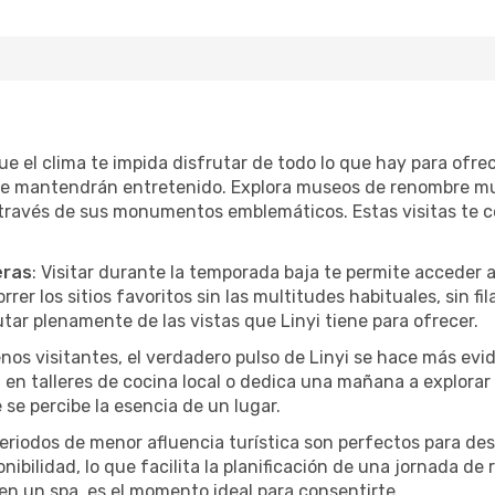
ue el clima te impida disfrutar de todo lo que hay para ofre
te mantendrán entretenido. Explora museos de renombre mu
a través de sus monumentos emblemáticos. Estas visitas te 
eras
: Visitar durante la temporada baja te permite acceder 
rer los sitios favoritos sin las multitudes habituales, sin fi
utar plenamente de las vistas que Linyi tiene para ofrecer.
nos visitantes, el verdadero pulso de Linyi se hace más evi
pa en talleres de cocina local o dedica una mañana a explora
se percibe la esencia de un lugar.
periodos de menor afluencia turística son perfectos para des
ibilidad, lo que facilita la planificación de una jornada de
en un spa, es el momento ideal para consentirte.