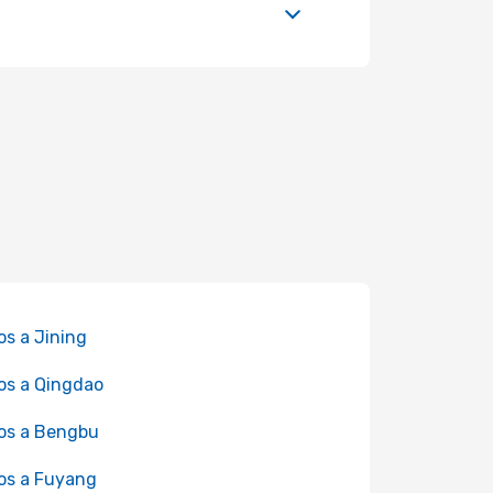
os a Jining
os a Qingdao
os a Bengbu
os a Fuyang